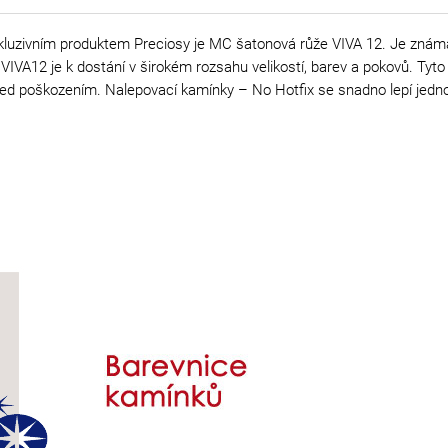
kluzivním produktem Preciosy je MC šatonová růže VIVA 12. Je známá s
IVA12 je k dostání v širokém rozsahu velikostí, barev a pokovů. Tyto
ní před poškozením. Nalepovací kamínky – No Hotfix se snadno lepí je