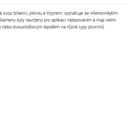
vou brilancí, jiskrou a třpytem, vyznačuje se intenzivnějším
 kameny byly navrženy pro aplikaci nalepováním a mají velmi
dno nebo dvousložkovým lepidlem na různé typy povrchů.