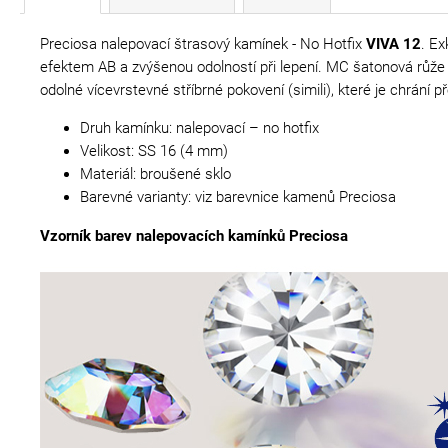
Preciosa nalepovací štrasový kamínek - No Hotfix
VIVA 12
. Ex
efektem AB a zvýšenou odolností při lepení. MC šatonová růže V
odolné vícevrstevné stříbrné pokovení (simili), které je chrá
Druh kamínku: nalepovací – no hotfix
Velikost: SS 16 (4 mm)
Materiál: broušené sklo
Barevné varianty: viz barevnice kamenů Preciosa
Vzorník barev nalepovacích kamínků Preciosa