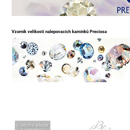
Vzorník velikostí nalepovacích kamínků Preciosa