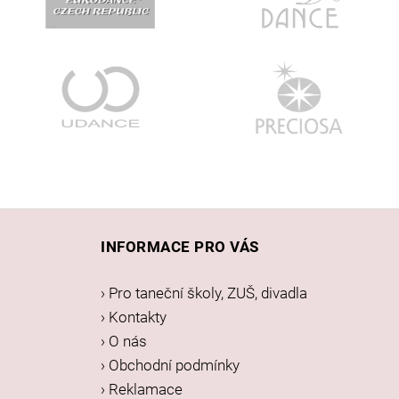
Z
á
INFORMACE PRO VÁS
p
a
› Pro taneční školy, ZUŠ, divadla
t
› Kontakty
í
› O nás
› Obchodní podmínky
› Reklamace