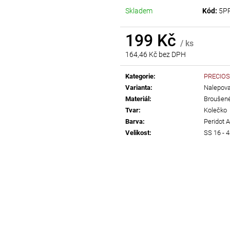
AB
Skladem
Kód:
5P
55 Kč
299 Kč
199 Kč
/ ks
164,46 Kč bez DPH
Měrná
cena:
Kategorie
:
PRECIOS
Varianta
:
Nalepovac
Materiál
:
Broušené
Tvar
:
Kolečko
Barva
:
Peridot 
Velikost
:
SS 16 -