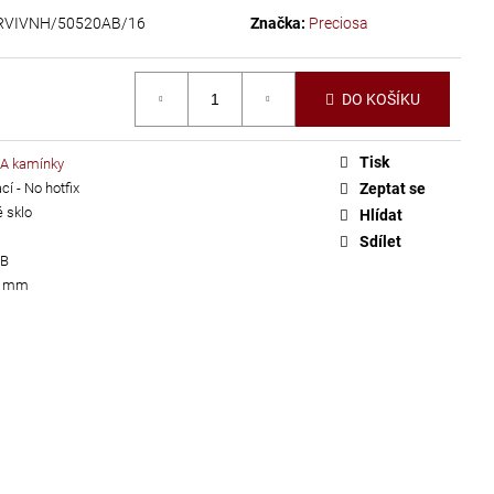
RVIVNH/50520AB/16
Značka:
Preciosa
DO KOŠÍKU
Tisk
A kamínky
í - No hotfix
Zeptat se
 sklo
Hlídat
Sdílet
AB
 4 mm