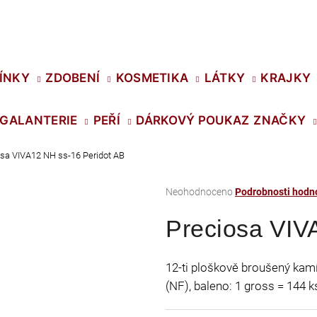
Co potřebujete najít?
ÍNKY
ZDOBENÍ
KOSMETIKA
LÁTKY
KRAJKY
GALANTERIE
PEŘÍ
DÁRKOVÝ POUKAZ
ZNAČKY
HLEDAT
osa VIVA12 NH ss-16 Peridot AB
Průměrné
Neohodnoceno
Podrobnosti hodn
Doporučujeme
hodnocení
Preciosa VIV
produktu
je
0,0
12-ti ploškově broušený kamín
z
(NF), baleno: 1 gross = 144 k
5
hvězdiček.
SWAROVSKI XIRIUS NH SS-16 CRYSTAL
PRECIOSA VIVA1