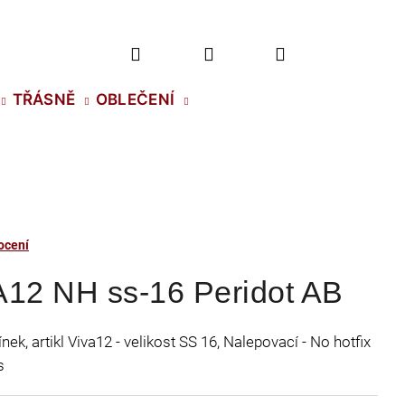
Hledat
Přihlášení
Nákupní
TŘÁSNĚ
OBLEČENÍ
košík
ocení
A12 NH ss-16 Peridot AB
ek, artikl Viva12 - velikost SS 16, Nalepovací - No hotfix
s
2 NH SS-5 CRYSTAL