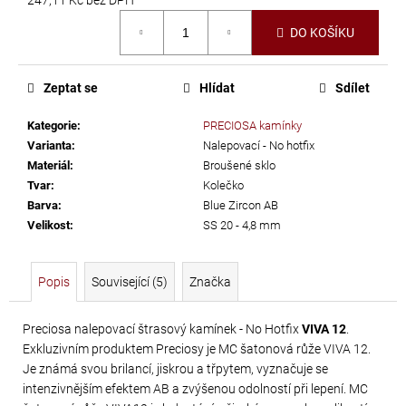
č
Měrná
u
DO KOŠÍKU
cena:
j
e
m
Zeptat se
Hlídat
Sdílet
e
Kategorie
:
PRECIOSA kamínky
Varianta
:
Nalepovací - No hotfix
TŘÁSNĚ
Materiál
:
Broušené sklo
NEELASTICKÉ
Tvar
:
Kolečko
Barva
:
Blue Zircon AB
BARBADOS
Velikost
:
SS 20 - 4,8 mm
DÉLKA
30
CM
Popis
Související (5)
Značka
620
Kč
Preciosa nalepovací štrasový kamínek - No Hotfix
VIVA 12
.
Exkluzivním produktem Preciosy je MC šatonová růže VIVA 12.
Je známá svou brilancí, jiskrou a třpytem, vyznačuje se
intenzivnějším efektem AB a zvýšenou odolností při lepení. MC