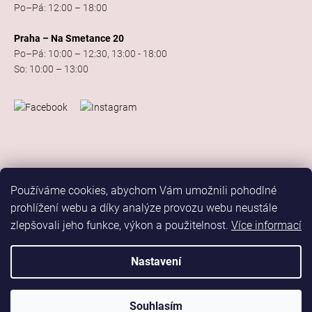
Po–Pá: 12:00 – 18:00
Praha – Na Smetance 20
Po–Pá: 10:00 – 12:30, 13:00 - 18:00
So: 10:00 – 13:00
Používáme cookies, abychom Vám umožnili pohodlné
prohlížení webu a díky analýze provozu webu neustále
zlepšovali jeho funkce, výkon a použitelnost.
Více informací
Vytvořil Shoptet
Copyright 2026
Elis Dance Sport
. Všechna práva vyhrazena.
Nastavení
Upravit nastavení cookies
Marketing
Souhlasím