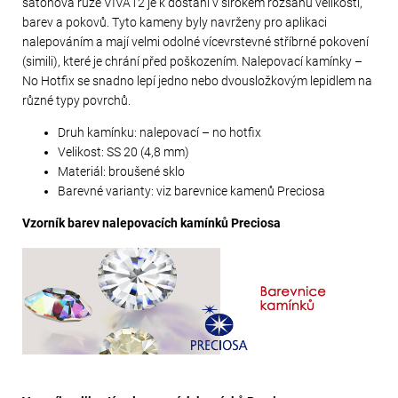
šatonová růže VIVA12 je k dostání v širokém rozsahu velikostí,
barev a pokovů. Tyto kameny byly navrženy pro aplikaci
nalepováním a mají velmi odolné vícevrstevné stříbrné pokovení
(simili), které je chrání před poškozením. Nalepovací kamínky –
No Hotfix se snadno lepí jedno nebo dvousložkovým lepidlem na
různé typy povrchů.
Druh kamínku: nalepovací – no hotfix
Velikost: SS 20 (4,8 mm)
Materiál: broušené sklo
Barevné varianty: viz barevnice kamenů Preciosa
Vzorník barev nalepovacích kamínků Preciosa