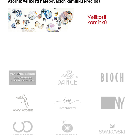
Vzorník velikostí nalepovacích kamínků Preciosa