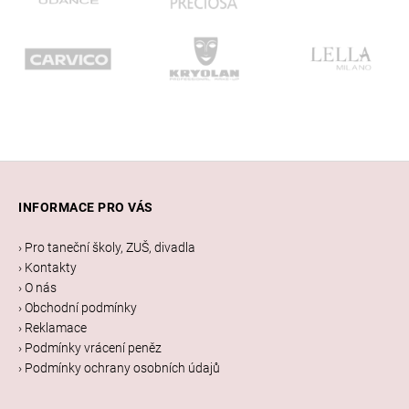
Z
á
INFORMACE PRO VÁS
p
a
› Pro taneční školy, ZUŠ, divadla
t
› Kontakty
í
› O nás
› Obchodní podmínky
› Reklamace
› Podmínky vrácení peněz
› Podmínky ochrany osobních údajů