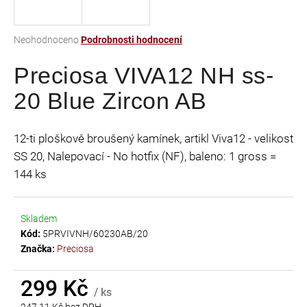
a
j
Průměrné
Neohodnoceno
Podrobnosti hodnocení
í
hodnocení
t
Preciosa VIVA12 NH ss-
produktu
je
?
20 Blue Zircon AB
0,0
z
5
12-ti ploškově broušený kamínek, artikl Viva12 - velikost
hvězdiček.
SS 20, Nalepovací - No hotfix (NF), baleno: 1 gross =
HLEDAT
144 ks
Skladem
D
Kód:
5PRVIVNH/60230AB/20
o
Značka:
Preciosa
p
o
r
299 Kč
/ ks
u
247,11 Kč bez DPH