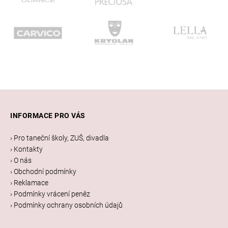
Z
á
INFORMACE PRO VÁS
p
a
› Pro taneční školy, ZUŠ, divadla
t
› Kontakty
í
› O nás
› Obchodní podmínky
› Reklamace
› Podmínky vrácení peněz
› Podmínky ochrany osobních údajů