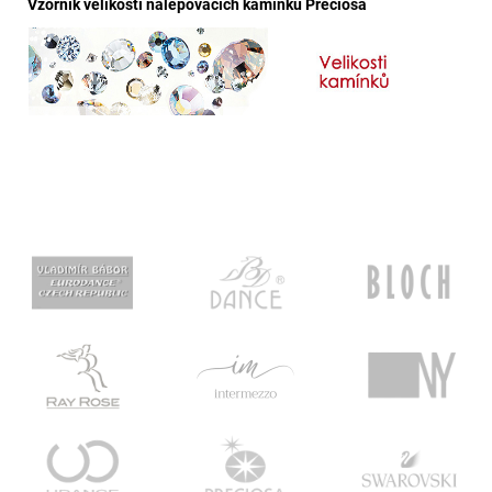
Vzorník velikostí nalepovacích kamínků Preciosa