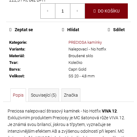
č
Měrná
u
DO KOŠÍKU
cena:
j
e
m
Zeptat se
Hlídat
Sdílet
e
Kategorie
:
PRECIOSA kamínky
Varianta
:
Nalepovací - No hotfix
TŘÁSNĚ
Materiál
:
Broušené sklo
NEELASTICKÉ
Tvar
:
Kolečko
Barva
:
Capri Gold
BARBADOS
Velikost
:
SS 20 - 4,8 mm
DÉLKA
30
CM
Popis
Související (5)
Značka
620
Kč
Preciosa nalepovací štrasový kamínek - No Hotfix
VIVA 12
.
Exkluzivním produktem Preciosy je MC šatonová růže VIVA 12.
Je známá svou brilancí, jiskrou a třpytem, vyznačuje se
intenzivnějším efektem AB a zvýšenou odolností při lepení. MC