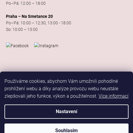
Po–Pá: 12:00 – 18:00
Praha – Na Smetance 20
Po–Pá: 10:00 – 12:30, 13:00 - 18:00
So: 10:00 – 13:00
Používáme cookies, abychom Vám umožnili pohodlné
prohlížení webu a díky analýze provozu webu neustále
zlepšovali jeho funkce, výkon a použitelnost.
Více informací
Vytvořil Shoptet
Copyright 2026
Elis Dance Sport
. Všechna práva vyhrazena.
Nastavení
Upravit nastavení cookies
Marketing
Souhlasím