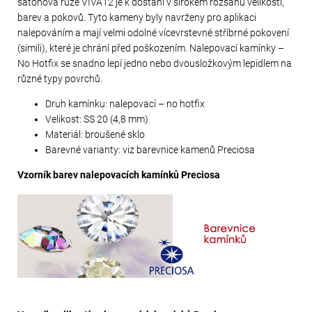
šatonová růže VIVA12 je k dostání v širokém rozsahu velikostí,
barev a pokovů. Tyto kameny byly navrženy pro aplikaci
nalepováním a mají velmi odolné vícevrstevné stříbrné pokovení
(simili), které je chrání před poškozením. Nalepovací kamínky –
No Hotfix se snadno lepí jedno nebo dvousložkovým lepidlem na
různé typy povrchů.
Druh kamínku: nalepovací – no hotfix
Velikost: SS 20 (4,8 mm)
Materiál: broušené sklo
Barevné varianty: viz barevnice kamenů Preciosa
Vzorník barev nalepovacích kamínků Preciosa