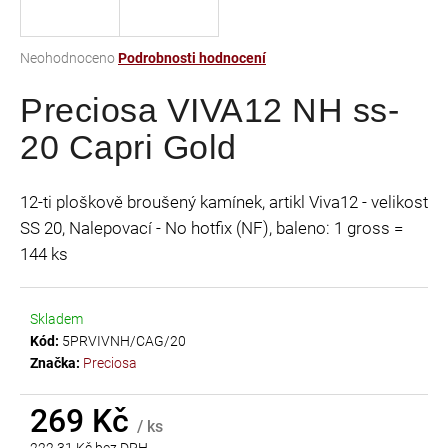
a
j
Průměrné
Neohodnoceno
Podrobnosti hodnocení
í
hodnocení
t
Preciosa VIVA12 NH ss-
produktu
je
?
20 Capri Gold
0,0
z
5
12-ti ploškově broušený kamínek, artikl Viva12 - velikost
hvězdiček.
SS 20, Nalepovací - No hotfix (NF), baleno: 1 gross =
HLEDAT
144 ks
Skladem
D
Kód:
5PRVIVNH/CAG/20
o
Značka:
Preciosa
p
o
r
269 Kč
/ ks
u
222,31 Kč bez DPH