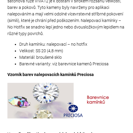
šatonová růže VIVA12 je k dostání v širokém rozsahu velikostí,
barev a pokovů. Tyto kameny byly navrženy pro aplikaci
nalepováním a mají velmi odolné vícevrstevné stříbrné pokovení
(simili), které je chrání před poškozením. Nalepovací kamínky –
No Hotfix se snadno lepí jedno nebo dvousložkovým lepidlem na
různé typy povrchů.
Druh kamínku: nalepovací – no hotfix
Velikost: SS 20 (4,8 mm)
Materiál: broušené sklo
Barevné varianty: viz barevnice kamenů Preciosa
Vzorník barev nalepovacích kamínků Preciosa