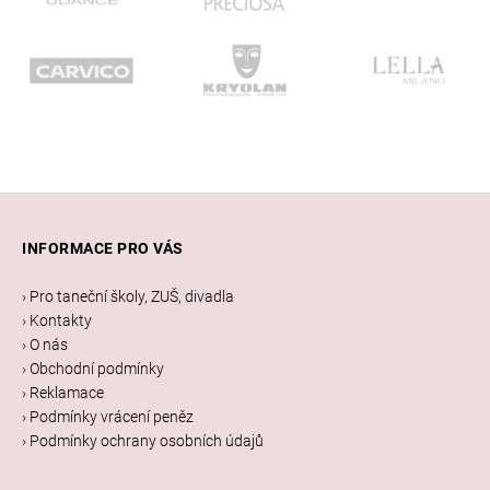
Z
á
INFORMACE PRO VÁS
p
a
› Pro taneční školy, ZUŠ, divadla
t
› Kontakty
í
› O nás
› Obchodní podmínky
› Reklamace
› Podmínky vrácení peněz
› Podmínky ochrany osobních údajů