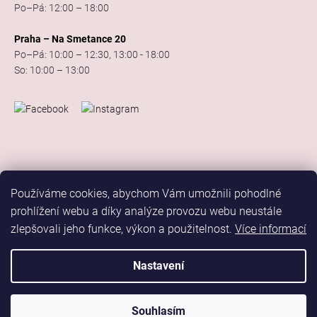
Po–Pá: 12:00 – 18:00
Praha – Na Smetance 20
Po–Pá: 10:00 – 12:30, 13:00 - 18:00
So: 10:00 – 13:00
Používáme cookies, abychom Vám umožnili pohodlné
prohlížení webu a díky analýze provozu webu neustále
zlepšovali jeho funkce, výkon a použitelnost.
Více informací
Vytvořil Shoptet
Copyright 2026
Elis Dance Sport
. Všechna práva vyhrazena.
Nastavení
Upravit nastavení cookies
Marketing
Souhlasím