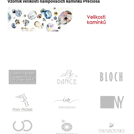
Vzorník velikostí nalepovacích kamínků Preciosa