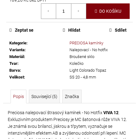
č
Měrná
u
DO KOŠÍKU
cena:
j
e
m
Zeptat se
Hlídat
Sdílet
e
Kategorie
:
PRECIOSA kamínky
Varianta
:
Nalepovací - No hotfix
TŘÁSNĚ
Materiál
:
Broušené sklo
NEELASTICKÉ
Tvar
:
Kolečko
Barva
:
Light Colorado Topaz
BARBADOS
Velikost
:
SS 20 - 4,8 mm
DÉLKA
30
CM
Popis
Související (5)
Značka
620
Kč
Preciosa nalepovací štrasový kamínek - No Hotfix
VIVA 12
.
Exkluzivním produktem Preciosy je MC šatonová růže VIVA 12.
Je známá svou brilancí, jiskrou a třpytem, vyznačuje se
intenzivnějším efektem AB a zvýšenou odolností při lepení. MC