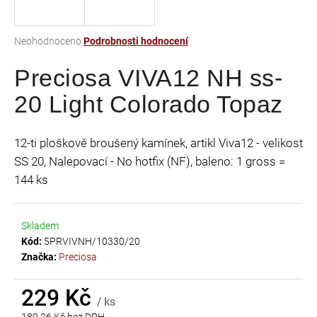
a
j
Průměrné
Neohodnoceno
Podrobnosti hodnocení
í
hodnocení
t
Preciosa VIVA12 NH ss-
produktu
je
?
20 Light Colorado Topaz
0,0
z
5
12-ti ploškově broušený kamínek, artikl Viva12 - velikost
hvězdiček.
SS 20, Nalepovací - No hotfix (NF), baleno: 1 gross =
HLEDAT
144 ks
Skladem
D
Kód:
5PRVIVNH/10330/20
o
Značka:
Preciosa
p
o
r
229 Kč
/ ks
u
189,26 Kč bez DPH