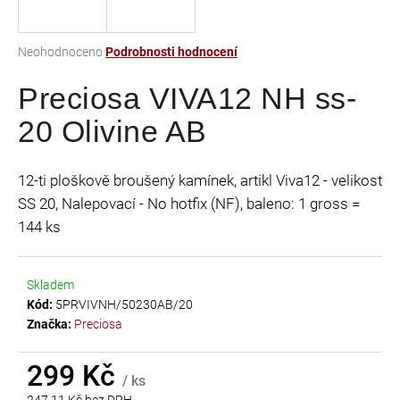
a
j
Průměrné
Neohodnoceno
Podrobnosti hodnocení
í
hodnocení
t
Preciosa VIVA12 NH ss-
produktu
je
?
20 Olivine AB
0,0
z
5
12-ti ploškově broušený kamínek, artikl Viva12 - velikost
hvězdiček.
SS 20, Nalepovací - No hotfix (NF), baleno: 1 gross =
HLEDAT
144 ks
Skladem
D
Kód:
5PRVIVNH/50230AB/20
o
Značka:
Preciosa
p
o
r
299 Kč
/ ks
u
247,11 Kč bez DPH