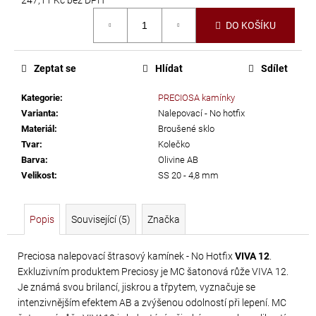
č
Měrná
u
DO KOŠÍKU
cena:
j
e
m
Zeptat se
Hlídat
Sdílet
e
Kategorie
:
PRECIOSA kamínky
Varianta
:
Nalepovací - No hotfix
SWAROVSKI
Materiál
:
Broušené sklo
XIRIUS
Tvar
:
Kolečko
Barva
:
Olivine AB
NH
Velikost
:
SS 20 - 4,8 mm
SS-
16
CRYSTAL
Popis
Související (5)
Značka
AB
299
Preciosa nalepovací štrasový kamínek - No Hotfix
VIVA 12
.
Exkluzivním produktem Preciosy je MC šatonová růže VIVA 12.
Kč
Je známá svou brilancí, jiskrou a třpytem, vyznačuje se
intenzivnějším efektem AB a zvýšenou odolností při lepení. MC