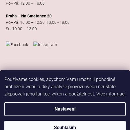
Po–Pá: 12:00 – 18:00
Praha – Na Smetance 20
Po–Pá: 10:00 – 12:30, 13:00 - 18:00
So: 10:00 – 13:00
Používáme cookies, abychom Vám umožnili pohodlné
prohlížení webu a díky analýze provozu webu neustále
zlepšovali jeho funkce, výkon a použitelnost.
Více informací
Vytvořil Shoptet
Copyright 2026
Elis Dance Sport
. Všechna práva vyhrazena.
Nastavení
Upravit nastavení cookies
Marketing
Souhlasím