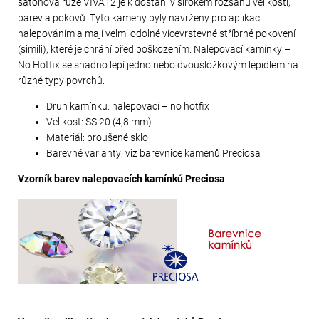
šatonová růže VIVA12 je k dostání v širokém rozsahu velikostí,
barev a pokovů. Tyto kameny byly navrženy pro aplikaci
nalepováním a mají velmi odolné vícevrstevné stříbrné pokovení
(simili), které je chrání před poškozením. Nalepovací kamínky –
No Hotfix se snadno lepí jedno nebo dvousložkovým lepidlem na
různé typy povrchů.
Druh kamínku: nalepovací – no hotfix
Velikost: SS 20 (4,8 mm)
Materiál: broušené sklo
Barevné varianty: viz barevnice kamenů Preciosa
Vzorník barev nalepovacích kamínků Preciosa