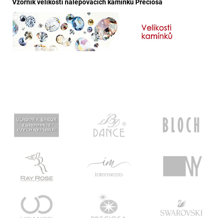
Vzorník velikostí nalepovacích kamínků Preciosa