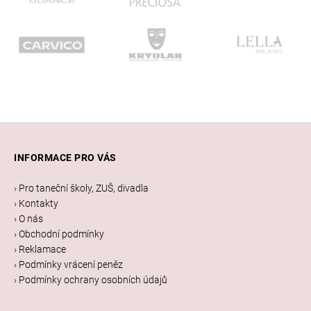
Z
á
INFORMACE PRO VÁS
p
a
› Pro taneční školy, ZUŠ, divadla
t
› Kontakty
í
› O nás
› Obchodní podmínky
› Reklamace
› Podmínky vrácení peněz
› Podmínky ochrany osobních údajů