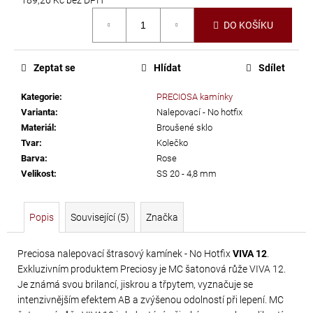
č
Měrná
u
DO KOŠÍKU
cena:
j
e
m
Zeptat se
Hlídat
Sdílet
e
Kategorie
:
PRECIOSA kamínky
Varianta
:
Nalepovací - No hotfix
TŘÁSNĚ
Materiál
:
Broušené sklo
NEELASTICKÉ
Tvar
:
Kolečko
Barva
:
Rose
BARBADOS
Velikost
:
SS 20 - 4,8 mm
DÉLKA
30
CM
Popis
Související (5)
Značka
620
Kč
Preciosa nalepovací štrasový kamínek - No Hotfix
VIVA 12
.
Exkluzivním produktem Preciosy je MC šatonová růže VIVA 12.
Je známá svou brilancí, jiskrou a třpytem, vyznačuje se
intenzivnějším efektem AB a zvýšenou odolností při lepení. MC