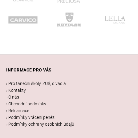
Z
á
INFORMACE PRO VÁS
p
a
› Pro taneční školy, ZUŠ, divadla
t
› Kontakty
í
› O nás
› Obchodní podmínky
› Reklamace
› Podmínky vrácení peněz
› Podmínky ochrany osobních údajů