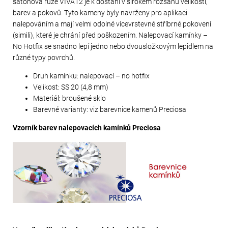
šatonová růže VIVA12 je k dostání v širokém rozsahu velikostí,
barev a pokovů. Tyto kameny byly navrženy pro aplikaci
nalepováním a mají velmi odolné vícevrstevné stříbrné pokovení
(simili), které je chrání před poškozením. Nalepovací kamínky –
No Hotfix se snadno lepí jedno nebo dvousložkovým lepidlem na
různé typy povrchů.
Druh kamínku: nalepovací – no hotfix
Velikost: SS 20 (4,8 mm)
Materiál: broušené sklo
Barevné varianty: viz barevnice kamenů Preciosa
Vzorník barev nalepovacích kamínků Preciosa