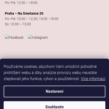
Po–Pá: 12:00 – 18:00
Praha – Na Smetance 20
Po–Pá: 10:00 – 12:30, 13:00 - 18:00
So: 10:00 – 13:00
Používáme cookies, abychom Vám umožnili pohodlné
prohlížení webu a díky analýze provozu webu neustále
zlepšovali jeho funkce, výkon a použitelnost.
Více informací
Vytvořil Shoptet
Copyright 2026
Elis Dance Sport
. Všechna práva vyhrazena.
Nastavení
Upravit nastavení cookies
Marketing
Souhlasím