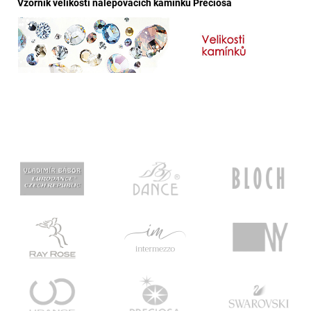
Vzorník velikostí nalepovacích kamínků Preciosa