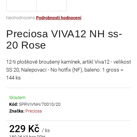
a
j
Průměrné
Neohodnoceno
Podrobnosti hodnocení
í
hodnocení
t
Preciosa VIVA12 NH ss-
produktu
je
?
20 Rose
0,0
z
5
12-ti ploškově broušený kamínek, artikl Viva12 - velikost
hvězdiček.
SS 20, Nalepovací - No hotfix (NF), baleno: 1 gross =
HLEDAT
144 ks
Skladem
D
Kód:
5PRVIVNH/70010/20
o
Značka:
Preciosa
p
o
r
229 Kč
/ ks
u
189,26 Kč bez DPH