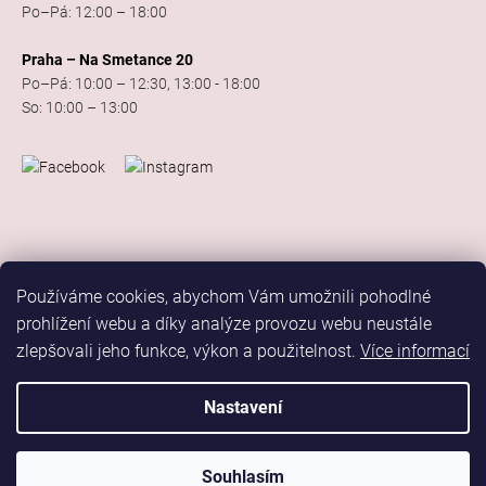
Po–Pá: 12:00 – 18:00
Praha – Na Smetance 20
Po–Pá: 10:00 – 12:30, 13:00 - 18:00
So: 10:00 – 13:00
Používáme cookies, abychom Vám umožnili pohodlné
prohlížení webu a díky analýze provozu webu neustále
zlepšovali jeho funkce, výkon a použitelnost.
Více informací
Vytvořil Shoptet
Copyright 2026
Elis Dance Sport
. Všechna práva vyhrazena.
Nastavení
Upravit nastavení cookies
Marketing
Souhlasím