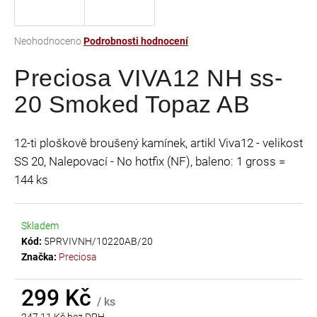
a
j
Průměrné
Neohodnoceno
Podrobnosti hodnocení
í
hodnocení
t
Preciosa VIVA12 NH ss-
produktu
je
?
20 Smoked Topaz AB
0,0
z
5
12-ti ploškově broušený kamínek, artikl Viva12 - velikost
hvězdiček.
SS 20, Nalepovací - No hotfix (NF), baleno: 1 gross =
HLEDAT
144 ks
Skladem
D
Kód:
5PRVIVNH/10220AB/20
o
Značka:
Preciosa
p
o
r
299 Kč
/ ks
u
247,11 Kč bez DPH