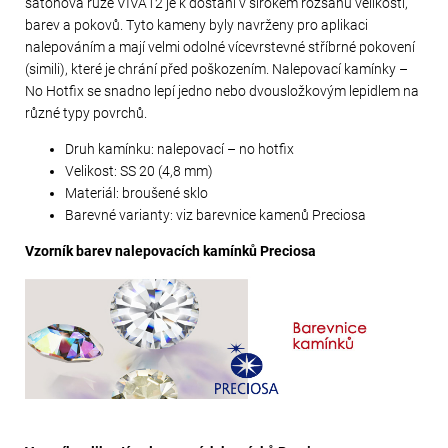
šatonová růže VIVA12 je k dostání v širokém rozsahu velikostí,
barev a pokovů. Tyto kameny byly navrženy pro aplikaci
nalepováním a mají velmi odolné vícevrstevné stříbrné pokovení
(simili), které je chrání před poškozením. Nalepovací kamínky –
No Hotfix se snadno lepí jedno nebo dvousložkovým lepidlem na
různé typy povrchů.
Druh kamínku: nalepovací – no hotfix
Velikost: SS 20 (4,8 mm)
Materiál: broušené sklo
Barevné varianty: viz barevnice kamenů Preciosa
Vzorník barev nalepovacích kamínků Preciosa