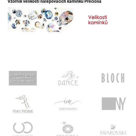
Vzorník velikostí nalepovacích kamínků Preciosa