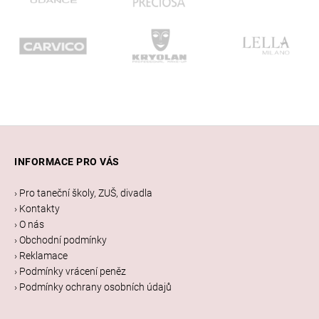
Z
á
INFORMACE PRO VÁS
p
a
› Pro taneční školy, ZUŠ, divadla
t
› Kontakty
í
› O nás
› Obchodní podmínky
› Reklamace
› Podmínky vrácení peněz
› Podmínky ochrany osobních údajů