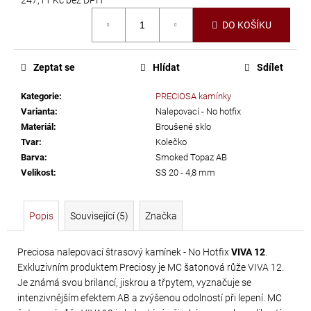
č
Měrná
u
DO KOŠÍKU
cena:
j
e
m
Zeptat se
Hlídat
Sdílet
e
Kategorie
:
PRECIOSA kamínky
Varianta
:
Nalepovací - No hotfix
PRECIOSA
Materiál
:
Broušené sklo
VIVA12
Tvar
:
Kolečko
Barva
:
Smoked Topaz AB
NH
Velikost
:
SS 20 - 4,8 mm
SS-
8
CRYSTAL
Popis
Související (5)
Značka
69
Kč
Preciosa nalepovací štrasový kamínek - No Hotfix
VIVA 12
.
Exkluzivním produktem Preciosy je MC šatonová růže VIVA 12.
Je známá svou brilancí, jiskrou a třpytem, vyznačuje se
intenzivnějším efektem AB a zvýšenou odolností při lepení. MC