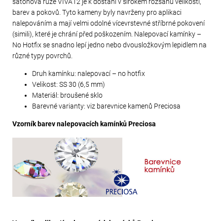
šatonová růže VIVA12 je k dostání v širokém rozsahu velikostí,
barev a pokovů. Tyto kameny byly navrženy pro aplikaci
nalepováním a mají velmi odolné vícevrstevné stříbrné pokovení
(simili), které je chrání před poškozením. Nalepovací kamínky –
No Hotfix se snadno lepí jedno nebo dvousložkovým lepidlem na
různé typy povrchů.
Druh kamínku: nalepovací – no hotfix
Velikost: SS 30 (6,5 mm)
Materiál: broušené sklo
Barevné varianty: viz barevnice kamenů Preciosa
Vzorník barev nalepovacích kamínků Preciosa