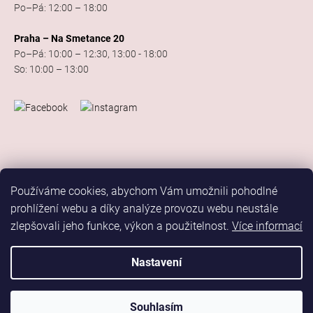
Po–Pá: 12:00 – 18:00
Praha – Na Smetance 20
Po–Pá: 10:00 – 12:30, 13:00 - 18:00
So: 10:00 – 13:00
Používáme cookies, abychom Vám umožnili pohodlné
prohlížení webu a díky analýze provozu webu neustále
zlepšovali jeho funkce, výkon a použitelnost.
Více informací
Vytvořil Shoptet
Copyright 2026
Elis Dance Sport
. Všechna práva vyhrazena.
Nastavení
Upravit nastavení cookies
Marketing
Souhlasím