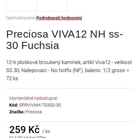
a
j
Průměrné
Neohodnoceno
Podrobnosti hodnocení
í
hodnocení
t
Preciosa VIVA12 NH ss-
produktu
je
?
30 Fuchsia
0,0
z
5
12-ti ploškově broušený kamínek, artikl Viva12 - velikost
hvězdiček.
SS 30, Nalepovací - No hotfix (NF), baleno: 1/2 gross =
HLEDAT
72 ks
Momentálně nedostupné
D
Kód:
5PRVIVNH/70350/30
o
Značka:
Preciosa
p
o
r
259 Kč
/ ks
u
214,05 Kč bez DPH