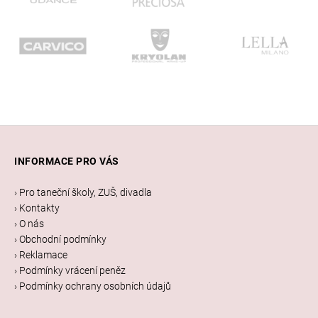
Z
á
INFORMACE PRO VÁS
p
a
› Pro taneční školy, ZUŠ, divadla
t
› Kontakty
í
› O nás
› Obchodní podmínky
› Reklamace
› Podmínky vrácení peněz
› Podmínky ochrany osobních údajů