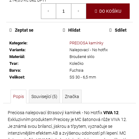
č
Měrná
u
DO KOŠÍKU
cena:
j
e
m
Zeptat se
Hlídat
Sdílet
e
Kategorie
:
PRECIOSA kamínky
Varianta
:
Nalepovací - No hotfix
SWAROVSKI
Materiál
:
Broušené sklo
XIRIUS
Tvar
:
Kolečko
Barva
:
Fuchsia
NH
Velikost
:
SS 30 - 6,5 mm
SS-
16
CRYSTAL
Popis
Související (5)
Značka
AB
299
Preciosa nalepovací štrasový kamínek - No Hotfix
VIVA 12
.
Exkluzivním produktem Preciosy je MC šatonová růže VIVA 12.
Kč
Je známá svou brilancí, jiskrou a třpytem, vyznačuje se
intenzivnějším efektem AB a zvýšenou odolností při lepení. MC