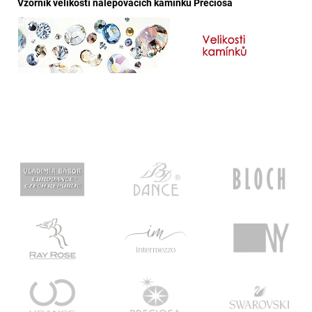
Vzorník velikostí nalepovacích kamínků Preciosa