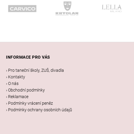
Z
á
INFORMACE PRO VÁS
p
a
› Pro taneční školy, ZUŠ, divadla
t
› Kontakty
í
› O nás
› Obchodní podmínky
› Reklamace
› Podmínky vrácení peněz
› Podmínky ochrany osobních údajů