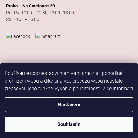
Praha – Na Smetance 20
Po–Pá: 10:00 – 12:30, 13:00 - 18:00
So: 10:00 – 13:00
Používáme cookies, abychom Vám umožnili pohodlné
prohlížení webu a díky analýze provozu webu neustále
zlepšovali jeho funkce, výkon a použitelnost.
Více informací
Vytvořil Shoptet
Copyright 2026
Elis Dance Sport
. Všechna práva vyhrazena.
Nastavení
Upravit nastavení cookies
Marketing
Souhlasím