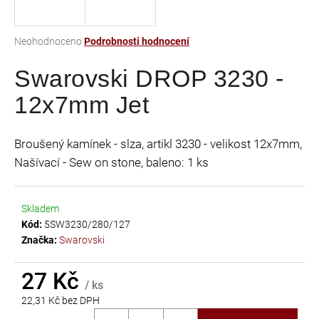
a
j
Průměrné
Neohodnoceno
Podrobnosti hodnocení
í
hodnocení
t
Swarovski DROP 3230 -
produktu
je
?
12x7mm Jet
0,0
z
5
Broušený kamínek - slza, artikl 3230 - velikost 12x7mm,
hvězdiček.
Našívací - Sew on stone, baleno: 1 ks
HLEDAT
Skladem
Kód:
5SW3230/280/127
D
Značka:
Swarovski
o
p
27 Kč
o
/ ks
r
22,31 Kč bez DPH
u
Měrná