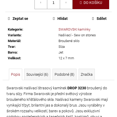
č
DO KOŠÍKU
cena:
u
j
e
Zeptat se
Hlídat
Sdílet
m
Kategorie
:
SWAROVSKI kamínky
e
Varianta
:
Našívací - Sew on stones
Materiál
:
Broušené sklo
PRECIOSA
Tvar
:
Slza
Barva
:
Jet
VIVA12
Velikost
:
12 x 7 mm
NH
SS-
8
Popis
Související (6)
Podobné (8)
Značka
CRYSTAL
Swarovski našívací štrasový kamínek
DROP 3230
broušený do
69
tvaru slzy. Firma Swarovski je přední světový výrobce
Kč
broušeného křišťálového skla. Našívací kameny Swarovski mají
vynikající třpyt, brilantní jas a dokonalý brus. Jsou vyráběny v
širokém rozsahu velikostí, barev a pokovů. Jsou exkluzivní
ozdobou společenských a tanečních šatů, kostýmů, obuvi a