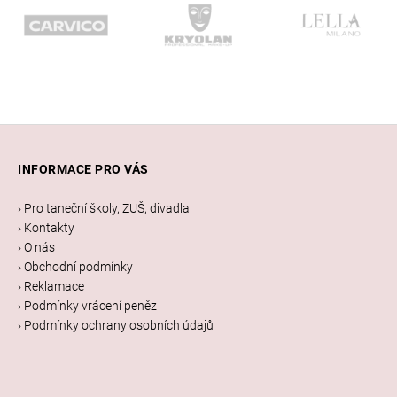
Z
á
INFORMACE PRO VÁS
p
a
› Pro taneční školy, ZUŠ, divadla
t
› Kontakty
í
› O nás
› Obchodní podmínky
› Reklamace
› Podmínky vrácení peněz
› Podmínky ochrany osobních údajů