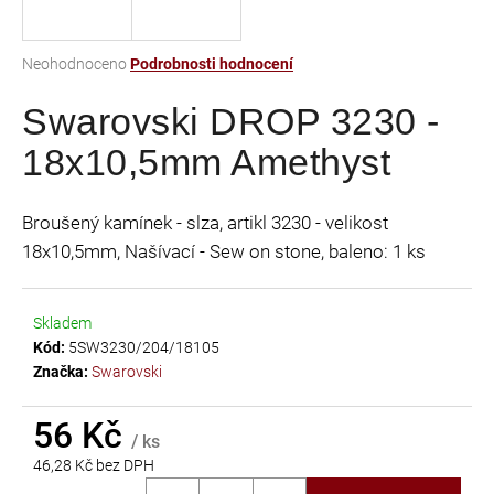
a
j
Průměrné
Neohodnoceno
Podrobnosti hodnocení
í
hodnocení
t
Swarovski DROP 3230 -
produktu
je
?
18x10,5mm Amethyst
0,0
z
5
Broušený kamínek - slza, artikl 3230 - velikost
hvězdiček.
18x10,5mm, Našívací - Sew on stone, baleno: 1 ks
HLEDAT
Skladem
Kód:
5SW3230/204/18105
D
Značka:
Swarovski
o
p
56 Kč
o
/ ks
r
46,28 Kč bez DPH
u
Měrná