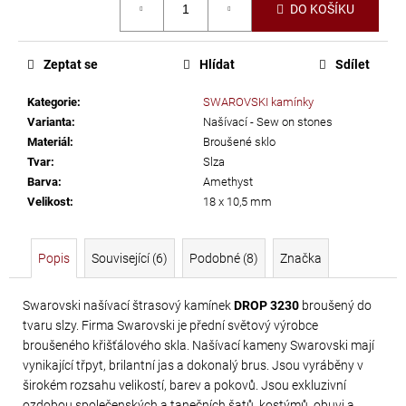
č
DO KOŠÍKU
cena:
u
j
e
Zeptat se
Hlídat
Sdílet
m
Kategorie
:
SWAROVSKI kamínky
e
Varianta
:
Našívací - Sew on stones
Materiál
:
Broušené sklo
SWAROVSKI
Tvar
:
Slza
Barva
:
Amethyst
XIRIUS
Velikost
:
18 x 10,5 mm
NH
SS-
16
Popis
Související (6)
Podobné (8)
Značka
CRYSTAL
AB
Swarovski našívací štrasový kamínek
DROP 3230
broušený do
tvaru slzy. Firma Swarovski je přední světový výrobce
299
broušeného křišťálového skla. Našívací kameny Swarovski mají
Kč
vynikající třpyt, brilantní jas a dokonalý brus. Jsou vyráběny v
širokém rozsahu velikostí, barev a pokovů. Jsou exkluzivní
ozdobou společenských a tanečních šatů, kostýmů, obuvi a