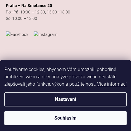
Praha – Na Smetance 20
Po–Pá: 10:00 – 12:30, 13:00 - 18:00
So: 10:00 – 13:00
Používáme cookies, abychom Vám umožnili pohodlné
prohlížení webu a díky analýze provozu webu neustále
zlepšovali jeho funkce, výkon a použitelnost.
Více informací
Vytvořil Shoptet
Copyright 2026
Elis Dance Sport
. Všechna práva vyhrazena.
Nastavení
Upravit nastavení cookies
Marketing
Souhlasím