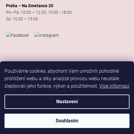
Praha – Na Smetance 20
Po–Pá: 10:00 – 12:30, 13:00 - 18:00
So: 10:00 – 13:00
Používáme cookies, abychom Vám umožnili pohodlné
prohlížení webu a díky analýze provozu webu neustále
zlepšovali jeho funkce, výkon a použitelnost.
Více informací
Vytvořil Shoptet
Copyright 2026
Elis Dance Sport
. Všechna práva vyhrazena.
Nastavení
Upravit nastavení cookies
Marketing
Souhlasím