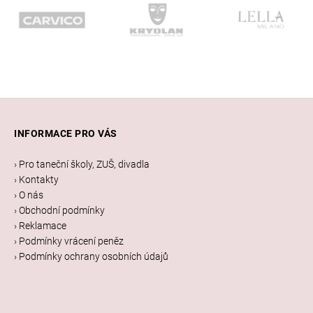
Z
á
INFORMACE PRO VÁS
p
a
› Pro taneční školy, ZUŠ, divadla
t
› Kontakty
í
› O nás
› Obchodní podmínky
› Reklamace
› Podmínky vrácení peněz
› Podmínky ochrany osobních údajů