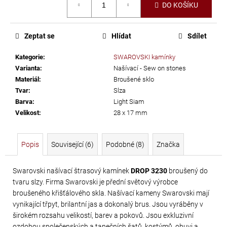
č
DO KOŠÍKU
cena:
u
j
e
Zeptat se
Hlídat
Sdílet
m
Kategorie
:
SWAROVSKI kamínky
e
Varianta
:
Našívací - Sew on stones
Materiál
:
Broušené sklo
LEPIDLO
Tvar
:
Slza
Barva
:
Light Siam
NA
Velikost
:
28 x 17 mm
KAMÍNKY
A
TEXTIL
Popis
Související (6)
Podobné (8)
Značka
GÜTERMANN
HT2
Swarovski našívací štrasový kamínek
DROP 3230
broušený do
30
tvaru slzy. Firma Swarovski je přední světový výrobce
G
broušeného křišťálového skla. Našívací kameny Swarovski mají
vynikající třpyt, brilantní jas a dokonalý brus. Jsou vyráběny v
169
širokém rozsahu velikostí, barev a pokovů. Jsou exkluzivní
Kč
ozdobou společenských a tanečních šatů, kostýmů, obuvi a