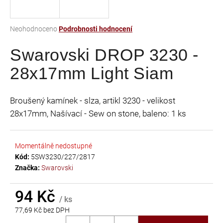
a
j
Průměrné
Neohodnoceno
Podrobnosti hodnocení
í
hodnocení
t
Swarovski DROP 3230 -
produktu
je
?
28x17mm Light Siam
0,0
z
5
Broušený kamínek - slza, artikl 3230 - velikost
hvězdiček.
28x17mm, Našívací - Sew on stone, baleno: 1 ks
HLEDAT
Momentálně nedostupné
Kód:
5SW3230/227/2817
D
Značka:
Swarovski
o
p
94 Kč
o
/ ks
r
77,69 Kč bez DPH
u
Měrná