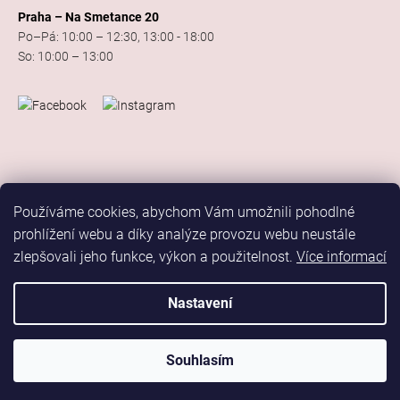
Praha – Na Smetance 20
Po–Pá: 10:00 – 12:30, 13:00 - 18:00
So: 10:00 – 13:00
Používáme cookies, abychom Vám umožnili pohodlné
prohlížení webu a díky analýze provozu webu neustále
zlepšovali jeho funkce, výkon a použitelnost.
Více informací
Vytvořil Shoptet
Copyright 2026
Elis Dance Sport
. Všechna práva vyhrazena.
Nastavení
Upravit nastavení cookies
Marketing
Souhlasím