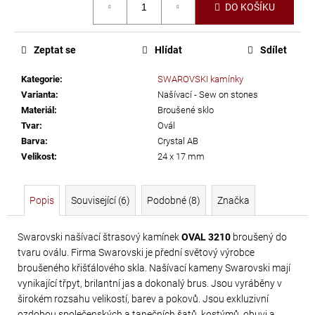
č
DO KOŠÍKU
cena:
u
j
e
Zeptat se
Hlídat
Sdílet
m
Kategorie
:
SWAROVSKI kamínky
e
Varianta
:
Našívací - Sew on stones
Materiál
:
Broušené sklo
TŘÁSNĚ
Tvar
:
Ovál
Barva
:
Crystal AB
NEELASTICKÉ
Velikost
:
24 x 17 mm
BARBADOS
DÉLKA
30
Popis
Související (6)
Podobné (8)
Značka
CM
Swarovski našívací štrasový kamínek
OVAL 3210
broušený do
620
tvaru oválu. Firma Swarovski je přední světový výrobce
Kč
broušeného křišťálového skla. Našívací kameny Swarovski mají
vynikající třpyt, brilantní jas a dokonalý brus. Jsou vyráběny v
širokém rozsahu velikostí, barev a pokovů. Jsou exkluzivní
ozdobou společenských a tanečních šatů, kostýmů, obuvi a