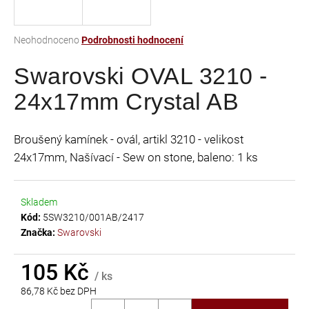
a
j
Průměrné
Neohodnoceno
Podrobnosti hodnocení
í
hodnocení
t
Swarovski OVAL 3210 -
produktu
je
?
24x17mm Crystal AB
0,0
z
5
Broušený kamínek - ovál, artikl 3210 - velikost
hvězdiček.
24x17mm, Našívací - Sew on stone, baleno: 1 ks
HLEDAT
Skladem
Kód:
5SW3210/001AB/2417
D
Značka:
Swarovski
o
p
105 Kč
o
/ ks
r
86,78 Kč bez DPH
u
Měrná