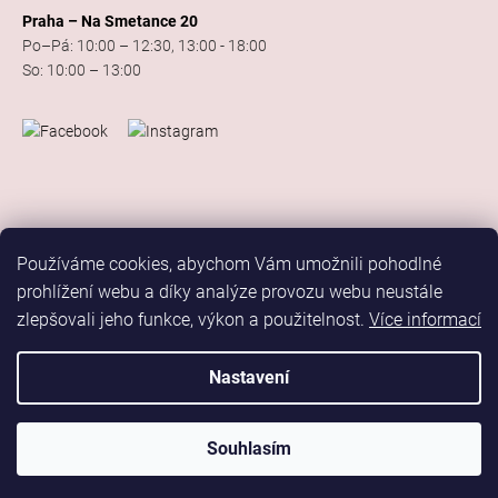
Praha – Na Smetance 20
Po–Pá: 10:00 – 12:30, 13:00 - 18:00
So: 10:00 – 13:00
Používáme cookies, abychom Vám umožnili pohodlné
prohlížení webu a díky analýze provozu webu neustále
zlepšovali jeho funkce, výkon a použitelnost.
Více informací
Vytvořil Shoptet
Copyright 2026
Elis Dance Sport
. Všechna práva vyhrazena.
Nastavení
Upravit nastavení cookies
Marketing
Souhlasím