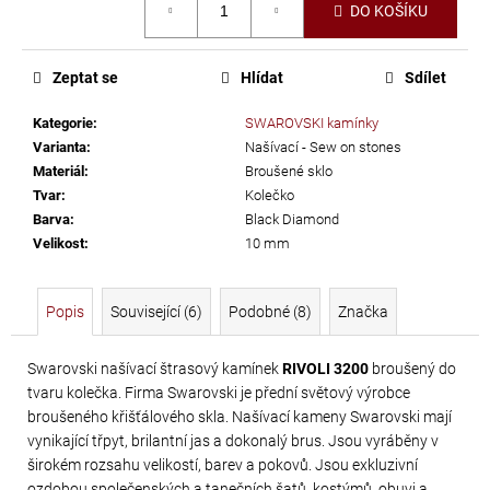
č
DO KOŠÍKU
cena:
u
j
e
Zeptat se
Hlídat
Sdílet
m
Kategorie
:
SWAROVSKI kamínky
e
Varianta
:
Našívací - Sew on stones
Materiál
:
Broušené sklo
LEPIDLO
Tvar
:
Kolečko
Barva
:
Black Diamond
NA
Velikost
:
10 mm
KAMÍNKY
A
TEXTIL
Popis
Související (6)
Podobné (8)
Značka
GÜTERMANN
HT2
Swarovski našívací štrasový kamínek
RIVOLI 3200
broušený do
30
tvaru kolečka. Firma Swarovski je přední světový výrobce
G
broušeného křišťálového skla. Našívací kameny Swarovski mají
vynikající třpyt, brilantní jas a dokonalý brus. Jsou vyráběny v
169
širokém rozsahu velikostí, barev a pokovů. Jsou exkluzivní
Kč
ozdobou společenských a tanečních šatů, kostýmů, obuvi a