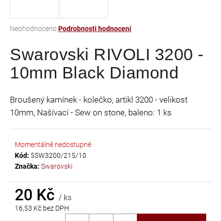
a
j
Průměrné
Neohodnoceno
Podrobnosti hodnocení
í
hodnocení
t
Swarovski RIVOLI 3200 -
produktu
je
?
10mm Black Diamond
0,0
z
5
Broušený kamínek - kolečko, artikl 3200 - velikost
hvězdiček.
10mm, Našívací - Sew on stone, baleno: 1 ks
HLEDAT
Momentálně nedostupné
Kód:
5SW3200/215/10
D
Značka:
Swarovski
o
p
20 Kč
o
/ ks
r
16,53 Kč bez DPH
u
Měrná