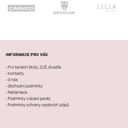
Z
á
INFORMACE PRO VÁS
p
a
› Pro taneční školy, ZUŠ, divadla
t
› Kontakty
í
› O nás
› Obchodní podmínky
› Reklamace
› Podmínky vrácení peněz
› Podmínky ochrany osobních údajů