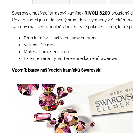
Swarovski našívací štrasový kamínek
RIVOLI 3200
broušený do
třpyt, brilantní jas a dokonalý brus. Jsou vyráběny v širokém 
kameny mají velmi odolné vícevrstevné pokovení-simili, které pod
Druh kamínku: našívací - sew on stone
Velikost: 10 mm
Materiál: broušené sklo
Barevné varianty: viz barevnice kamenů Swarovski
Vzorník barev našívacích kamínků Swarovski