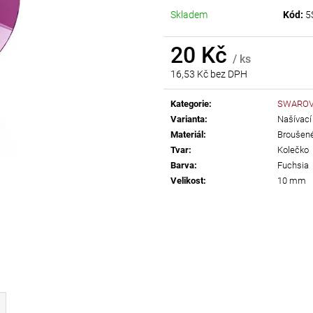
AB
Skladem
Kód:
5
55 Kč
299 Kč
20 Kč
/ ks
16,53 Kč bez DPH
Měrná
cena:
Kategorie
:
SWAROVS
Varianta
:
Našívací
Materiál
:
Broušené
Tvar
:
Kolečko
Barva
:
Fuchsia
Velikost
:
10 mm