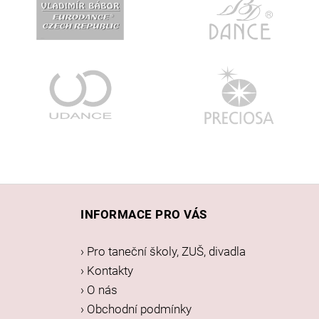
Z
á
INFORMACE PRO VÁS
p
a
› Pro taneční školy, ZUŠ, divadla
t
› Kontakty
í
› O nás
› Obchodní podmínky