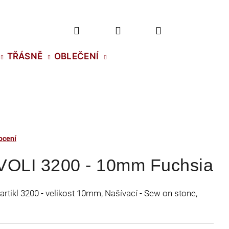
Hledat
Přihlášení
Nákupní
TŘÁSNĚ
OBLEČENÍ
košík
ocení
VOLI 3200 - 10mm Fuchsia
artikl 3200 - velikost 10mm, Našívací - Sew on stone,
2 NH SS-5 CRYSTAL