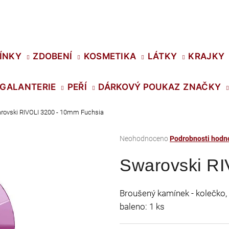
Co potřebujete najít?
ÍNKY
ZDOBENÍ
KOSMETIKA
LÁTKY
KRAJKY
GALANTERIE
PEŘÍ
DÁRKOVÝ POUKAZ
ZNAČKY
HLEDAT
rovski RIVOLI 3200 - 10mm Fuchsia
Průměrné
Neohodnoceno
Podrobnosti hodn
Doporučujeme
hodnocení
Swarovski RI
produktu
je
0,0
Broušený kamínek - kolečko, 
z
baleno: 1 ks
5
hvězdiček.
SWAROVSKI XIRIUS NH SS-16 CRYSTAL
PRECIOSA VIVA1