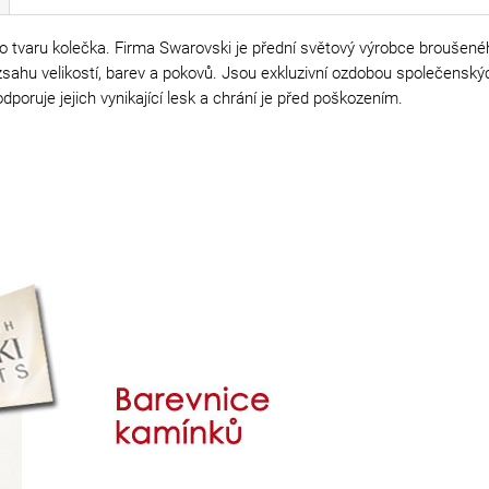
 tvaru kolečka. Firma Swarovski je přední světový výrobce broušenéh
rozsahu velikostí, barev a pokovů. Jsou exkluzivní ozdobou společensk
poruje jejich vynikající lesk a chrání je před poškozením.