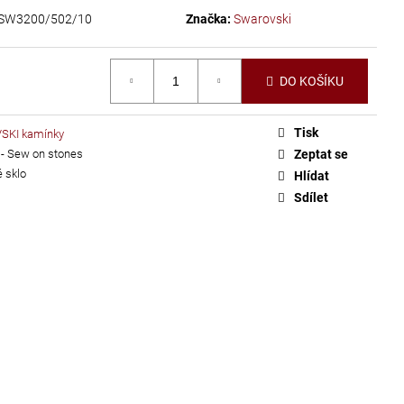
SW3200/502/10
Značka:
Swarovski
DO KOŠÍKU
Tisk
KI kamínky
 - Sew on stones
Zeptat se
 sklo
Hlídat
Sdílet