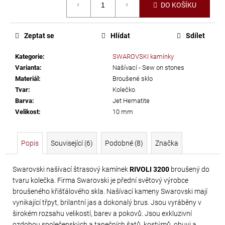
č
DO KOŠÍKU
cena:
u
j
e
Zeptat se
Hlídat
Sdílet
m
Kategorie
:
SWAROVSKI kamínky
e
Varianta
:
Našívací - Sew on stones
Materiál
:
Broušené sklo
LEPIDLO
Tvar
:
Kolečko
Barva
:
Jet Hematite
NA
Velikost
:
10 mm
KAMÍNKY
A
TEXTIL
Popis
Související (6)
Podobné (8)
Značka
GÜTERMANN
HT2
Swarovski našívací štrasový kamínek
RIVOLI 3200
broušený do
30
tvaru kolečka. Firma Swarovski je přední světový výrobce
G
broušeného křišťálového skla. Našívací kameny Swarovski mají
vynikající třpyt, brilantní jas a dokonalý brus. Jsou vyráběny v
169
širokém rozsahu velikostí, barev a pokovů. Jsou exkluzivní
Kč
ozdobou společenských a tanečních šatů, kostýmů, obuvi a