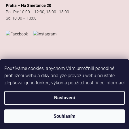
Praha – Na Smetance 20
Po–Pá: 10:00 – 12:30, 13:00 - 18:00
So: 10:00 – 13:00
Používáme cookies, abychom Vám umožnili pohodlné
prohlížení webu a díky analýze provozu webu neustále
zlepšovali jeho funkce, výkon a použitelnost.
Více informací
Vytvořil Shoptet
Copyright 2026
Elis Dance Sport
. Všechna práva vyhrazena.
Nastavení
Upravit nastavení cookies
Marketing
Souhlasím