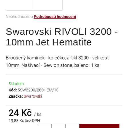
a
j
Průměrné
Neohodnoceno
Podrobnosti hodnocení
í
hodnocení
t
Swarovski RIVOLI 3200 -
produktu
je
?
10mm Jet Hematite
0,0
z
5
Broušený kamínek - kolečko, artikl 3200 - velikost
hvězdiček.
10mm, Našívací - Sew on stone, baleno: 1 ks
HLEDAT
Skladem
Kód:
5SW3200/280HEM/10
D
Značka:
Swarovski
o
p
24 Kč
o
/ ks
r
19,83 Kč bez DPH
u
Měrná