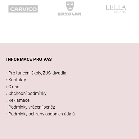
Z
á
INFORMACE PRO VÁS
p
a
› Pro taneční školy, ZUŠ, divadla
t
› Kontakty
í
› O nás
› Obchodní podmínky
› Reklamace
› Podmínky vrácení peněz
› Podmínky ochrany osobních údajů