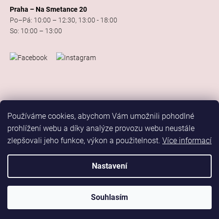
Praha – Na Smetance 20
Po–Pá: 10:00 – 12:30, 13:00 - 18:00
So: 10:00 – 13:00
Používáme cookies, abychom Vám umožnili pohodlné
prohlížení webu a díky analýze provozu webu neustále
zlepšovali jeho funkce, výkon a použitelnost.
Více informací
Vytvořil Shoptet
Copyright 2026
Elis Dance Sport
. Všechna práva vyhrazena.
Nastavení
Upravit nastavení cookies
Marketing
Souhlasím