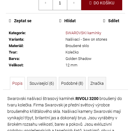
č
DO KOŠÍKU
cena:
u
j
e
Zeptat se
Hlídat
Sdílet
m
Kategorie
:
SWAROVSKI kamínky
e
Varianta
:
Našívací - Sew on stones
Materiál
:
Broušené sklo
SWAROVSKI
Tvar
:
Kolečko
Barva
:
Golden Shadow
XIRIUS
Velikost
:
12 mm
NH
SS-
16
Popis
Související (6)
Podobné (8)
Značka
CRYSTAL
AB
Swarovski našívací štrasový kamínek
RIVOLI 3200
broušený do
tvaru kolečka. Firma Swarovski je přední světový výrobce
299
broušeného křišťálového skla. Našívací kameny Swarovski mají
Kč
vynikající třpyt, brilantní jas a dokonalý brus. Jsou vyráběny v
širokém rozsahu velikostí, barev a pokovů. Jsou exkluzivní
ozdobou společenských a tanečních šatů, kostýmů, obuvi a