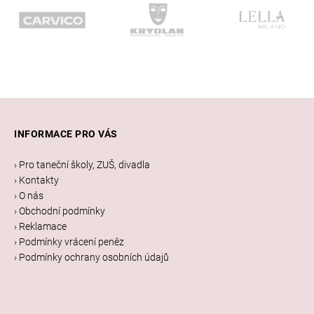
Z
á
INFORMACE PRO VÁS
p
a
› Pro taneční školy, ZUŠ, divadla
t
› Kontakty
í
› O nás
› Obchodní podmínky
› Reklamace
› Podmínky vrácení peněz
› Podmínky ochrany osobních údajů