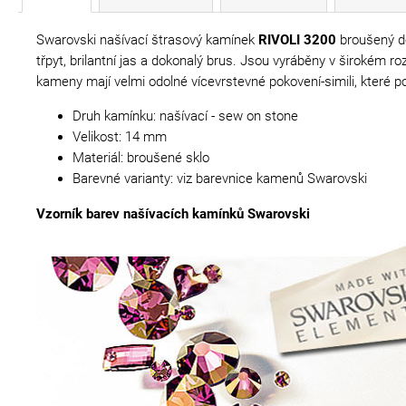
Swarovski našívací štrasový kamínek
RIVOLI 3200
broušený do
třpyt, brilantní jas a dokonalý brus. Jsou vyráběny v širokém 
kameny mají velmi odolné vícevrstevné pokovení-simili, které pod
Druh kamínku: našívací - sew on stone
Velikost: 14 mm
Materiál: broušené sklo
Barevné varianty: viz barevnice kamenů Swarovski
Vzorník barev našívacích kamínků Swarovski