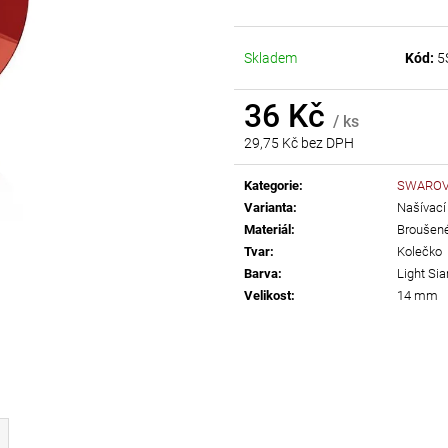
AB
55 Kč
299 Kč
Skladem
Kód:
5
36 Kč
/ ks
29,75 Kč bez DPH
Měrná
cena:
Kategorie
:
SWAROVS
Varianta
:
Našívací
Materiál
:
Broušené
Tvar
:
Kolečko
Barva
:
Light Si
Velikost
:
14 mm