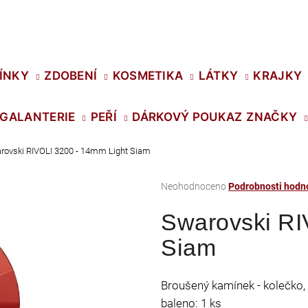
Co potřebujete najít?
ÍNKY
ZDOBENÍ
KOSMETIKA
LÁTKY
KRAJKY
GALANTERIE
PEŘÍ
DÁRKOVÝ POUKAZ
ZNAČKY
HLEDAT
rovski RIVOLI 3200 - 14mm Light Siam
Průměrné
Neohodnoceno
Podrobnosti hodn
Doporučujeme
hodnocení
Swarovski RI
produktu
je
Siam
0,0
z
5
Broušený kamínek - kolečko, 
hvězdiček.
SWAROVSKI XIRIUS NH SS-16 CRYSTAL
PRECIOSA VIVA1
baleno: 1 ks