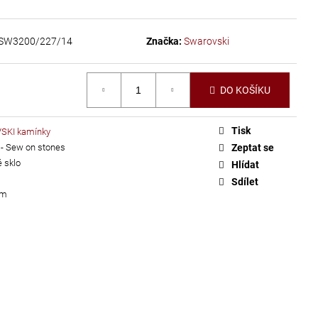
SW3200/227/14
Značka:
Swarovski
DO KOŠÍKU
Tisk
KI kamínky
 - Sew on stones
Zeptat se
 sklo
Hlídat
Sdílet
am