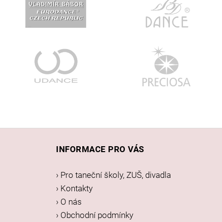
Z
á
INFORMACE PRO VÁS
p
a
› Pro taneční školy, ZUŠ, divadla
t
› Kontakty
í
› O nás
› Obchodní podmínky