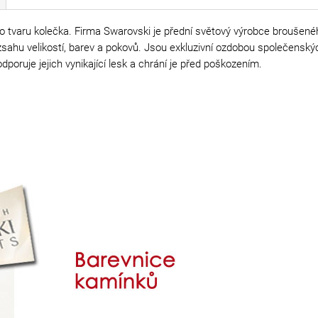
 tvaru kolečka. Firma Swarovski je přední světový výrobce broušenéh
rozsahu velikostí, barev a pokovů. Jsou exkluzivní ozdobou společensk
poruje jejich vynikající lesk a chrání je před poškozením.