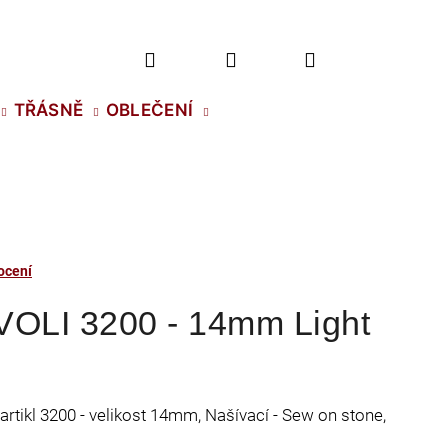
Hledat
Přihlášení
Nákupní
TŘÁSNĚ
OBLEČENÍ
košík
ocení
VOLI 3200 - 14mm Light
artikl 3200 - velikost 14mm, Našívací - Sew on stone,
2 NH SS-5 CRYSTAL