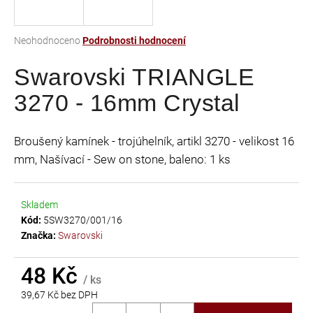
a
j
Průměrné
Neohodnoceno
Podrobnosti hodnocení
í
hodnocení
t
Swarovski TRIANGLE
produktu
je
?
3270 - 16mm Crystal
0,0
z
5
Broušený kamínek - trojúhelník, artikl 3270 - velikost 16
hvězdiček.
mm, Našívací - Sew on stone, baleno: 1 ks
HLEDAT
Skladem
Kód:
5SW3270/001/16
D
Značka:
Swarovski
o
p
48 Kč
o
/ ks
r
39,67 Kč bez DPH
u
Měrná