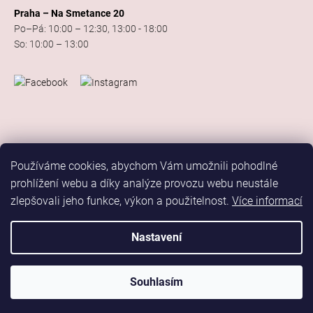
Praha – Na Smetance 20
Po–Pá: 10:00 – 12:30, 13:00 - 18:00
So: 10:00 – 13:00
Používáme cookies, abychom Vám umožnili pohodlné
prohlížení webu a díky analýze provozu webu neustále
zlepšovali jeho funkce, výkon a použitelnost.
Více informací
Vytvořil Shoptet
Copyright 2026
Elis Dance Sport
. Všechna práva vyhrazena.
Nastavení
Upravit nastavení cookies
Marketing
Souhlasím