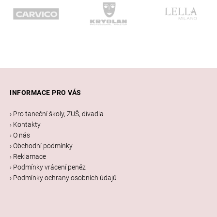
Z
á
INFORMACE PRO VÁS
p
a
› Pro taneční školy, ZUŠ, divadla
t
› Kontakty
í
› O nás
› Obchodní podmínky
› Reklamace
› Podmínky vrácení peněz
› Podmínky ochrany osobních údajů