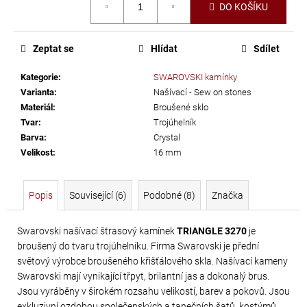
č
DO KOŠÍKU
cena:
u
j
e
Zeptat se
Hlídat
Sdílet
m
Kategorie
:
SWAROVSKI kamínky
e
Varianta
:
Našívací - Sew on stones
Materiál
:
Broušené sklo
PRECIOSA
Tvar
:
Trojúhelník
Barva
:
Crystal
VIVA12
Velikost
:
16 mm
NH
SS-
8
Popis
Související (6)
Podobné (8)
Značka
CRYSTAL
Swarovski našívací štrasový kamínek
TRIANGLE 3270
je
69
broušený do tvaru trojúhelníku. Firma Swarovski je přední
Kč
světový výrobce broušeného křišťálového skla. Našívací kameny
Swarovski mají vynikající třpyt, brilantní jas a dokonalý brus.
Jsou vyráběny v širokém rozsahu velikostí, barev a pokovů. Jsou
exkluzivní ozdobou společenských a tanečních šatů, kostýmů,