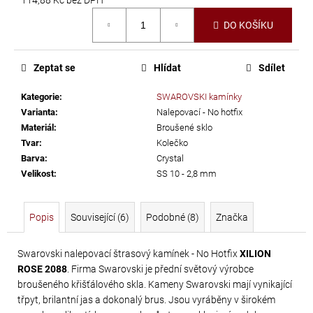
č
Měrná
u
DO KOŠÍKU
cena:
j
e
m
Zeptat se
Hlídat
Sdílet
e
Kategorie
:
SWAROVSKI kamínky
Varianta
:
Nalepovací - No hotfix
PRECIOSA
Materiál
:
Broušené sklo
VIVA12
Tvar
:
Kolečko
Barva
:
Crystal
NH
Velikost
:
SS 10 - 2,8 mm
SS-
5
CRYSTAL
Popis
Související (6)
Podobné (8)
Značka
55
Kč
Swarovski nalepovací štrasový kamínek - No Hotfix
XILION
ROSE 2088
. Firma Swarovski je přední světový výrobce
broušeného křišťálového skla. Kameny Swarovski mají vynikající
třpyt, brilantní jas a dokonalý brus. Jsou vyráběny v širokém