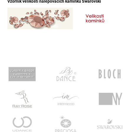
Vzorník velikostí nalepovacích kamínků Swarovski