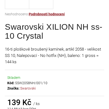
a
j
Průměrné
Neohodnoceno
Podrobnosti hodnocení
í
hodnocení
t
Swarovski XILION NH ss-
produktu
je
?
10 Crystal
0,0
z
5
16-ti ploškově broušený kamínek, artikl 2058 - velikost
hvězdiček.
SS 10, Nalepovací - No hotfix (NH), baleno: 1 gross =
HLEDAT
144 ks
Skladem
D
Kód:
5SW2058NH/001/10
o
Značka:
Swarovski
p
o
r
139 Kč
/ ks
u
114,88 Kč bez DPH