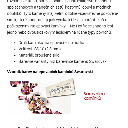
rozsahu velikostí, barev a pokovů. Jsou exkluzivní ozdobou
společenských a tanečních šatů, kostýmů, obuvi a módních
doplňků. Tyto kameny mají velmi odolné vícevrstevné pokovení-
simili, které podporuje jejich vynikající lesk a chrání je před
poškozením. Nalepovací kamínky – No Hotfix se snadno lepí
jedno nebo dvousložkovým lepidlem na různé typy povrchů.
Druh kamínku: nalepovací – no hotfix
Velikost: SS 10 (2,8 mm)
Materiál: broušené sklo
Barevné varianty: viz barevnice kamenů Swarovski
Vzorník barev nalepovacích kamínků Swarovski