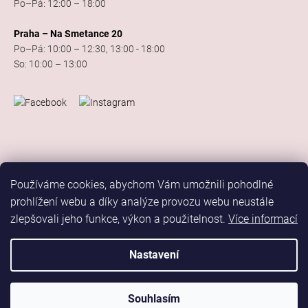
Po–Pá: 12:00 – 18:00
Praha – Na Smetance 20
Po–Pá: 10:00 – 12:30, 13:00 - 18:00
So: 10:00 – 13:00
Používáme cookies, abychom Vám umožnili pohodlné
prohlížení webu a díky analýze provozu webu neustále
zlepšovali jeho funkce, výkon a použitelnost.
Více informací
Vytvořil Shoptet
Copyright 2026
Elis Dance Sport
. Všechna práva vyhrazena.
Nastavení
Upravit nastavení cookies
Marketing
Souhlasím