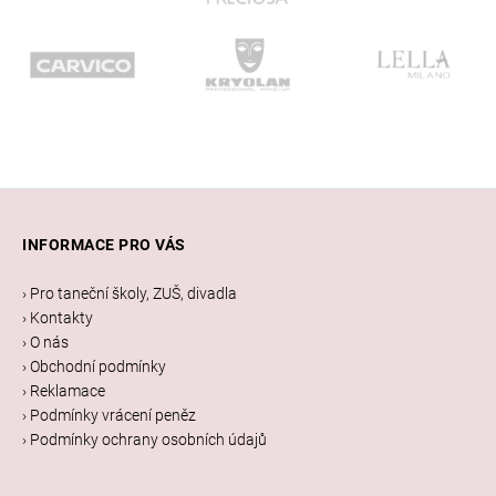
Z
á
INFORMACE PRO VÁS
p
a
› Pro taneční školy, ZUŠ, divadla
t
› Kontakty
í
› O nás
› Obchodní podmínky
› Reklamace
› Podmínky vrácení peněz
› Podmínky ochrany osobních údajů