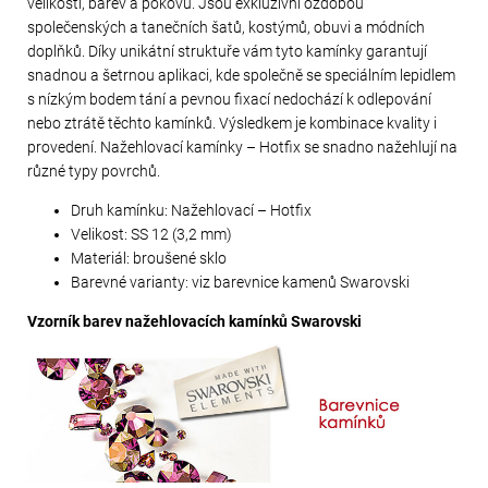
velikostí, barev a pokovů. Jsou exkluzivní ozdobou
společenských a tanečních šatů, kostýmů, obuvi a módních
doplňků. Díky unikátní struktuře vám tyto kamínky garantují
snadnou a šetrnou aplikaci, kde společně se speciálním lepidlem
s nízkým bodem tání a pevnou fixací nedochází k odlepování
nebo ztrátě těchto kamínků. Výsledkem je kombinace kvality i
provedení. Nažehlovací kamínky – Hotfix se snadno nažehlují na
různé typy povrchů.
Druh kamínku: Nažehlovací – Hotfix
Velikost: SS 12 (3,2 mm)
Materiál: broušené sklo
Barevné varianty: viz barevnice kamenů Swarovski
Vzorník barev nažehlovacích kamínků Swarovski