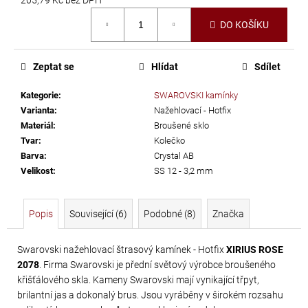
č
Měrná
u
DO KOŠÍKU
cena:
j
e
m
Zeptat se
Hlídat
Sdílet
e
Kategorie
:
SWAROVSKI kamínky
Varianta
:
Nažehlovací - Hotfix
PRECIOSA
Materiál
:
Broušené sklo
VIVA12
Tvar
:
Kolečko
Barva
:
Crystal AB
NH
Velikost
:
SS 12 - 3,2 mm
SS-
8
CRYSTAL
Popis
Související (6)
Podobné (8)
Značka
69
Kč
Swarovski nažehlovací štrasový kamínek - Hotfix
XIRIUS ROSE
2078
. Firma Swarovski je přední světový výrobce broušeného
křišťálového skla. Kameny Swarovski mají vynikající třpyt,
brilantní jas a dokonalý brus. Jsou vyráběny v širokém rozsahu