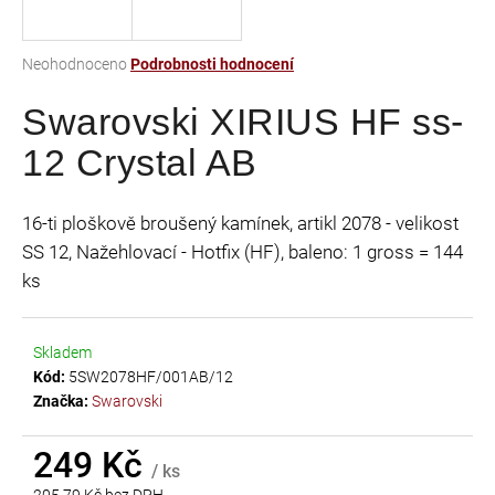
a
j
Průměrné
Neohodnoceno
Podrobnosti hodnocení
í
hodnocení
t
Swarovski XIRIUS HF ss-
produktu
je
?
12 Crystal AB
0,0
z
5
16-ti ploškově broušený kamínek, artikl 2078 - velikost
hvězdiček.
SS 12, Nažehlovací - Hotfix (HF), baleno: 1 gross = 144
HLEDAT
ks
Skladem
D
Kód:
5SW2078HF/001AB/12
o
Značka:
Swarovski
p
o
r
249 Kč
/ ks
u
205,79 Kč bez DPH