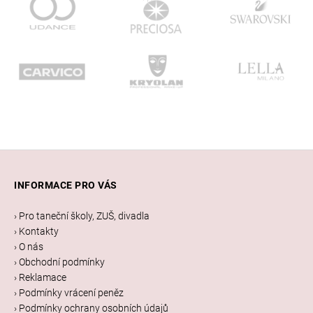
Z
á
INFORMACE PRO VÁS
p
a
› Pro taneční školy, ZUŠ, divadla
t
› Kontakty
í
› O nás
› Obchodní podmínky
› Reklamace
› Podmínky vrácení peněz
› Podmínky ochrany osobních údajů