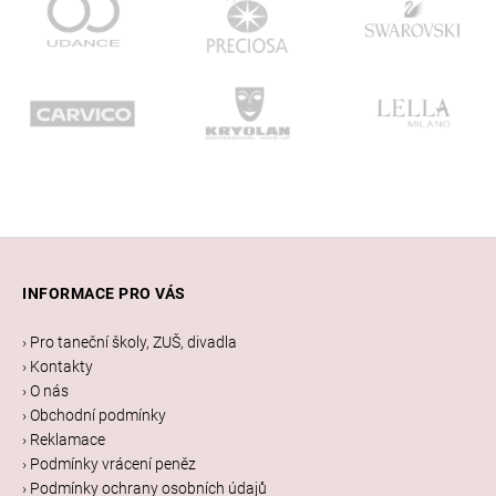
Z
á
INFORMACE PRO VÁS
p
a
› Pro taneční školy, ZUŠ, divadla
t
› Kontakty
í
› O nás
› Obchodní podmínky
› Reklamace
› Podmínky vrácení peněz
› Podmínky ochrany osobních údajů