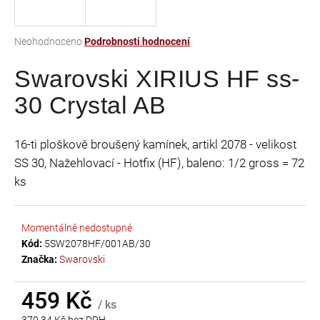
a
j
Průměrné
Neohodnoceno
Podrobnosti hodnocení
í
hodnocení
t
Swarovski XIRIUS HF ss-
produktu
je
?
30 Crystal AB
0,0
z
5
16-ti ploškově broušený kamínek, artikl 2078 - velikost
hvězdiček.
SS 30, Nažehlovací - Hotfix (HF), baleno: 1/2 gross = 72
HLEDAT
ks
Momentálně nedostupné
D
Kód:
5SW2078HF/001AB/30
o
Značka:
Swarovski
p
o
r
459 Kč
/ ks
u
379,34 Kč bez DPH