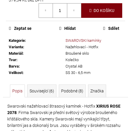
č
Měrná
u
DO KOŠÍKU
cena:
j
e
m
Zeptat se
Hlídat
Sdílet
e
Kategorie
:
SWAROVSKI kamínky
Varianta
:
Nažehlovací - Hotfix
PRECIOSA
Materiál
:
Broušené sklo
VIVA12
Tvar
:
Kolečko
Barva
:
Crystal AB
NH
Velikost
:
SS 30 - 6,5 mm
SS-
8
CRYSTAL
Popis
Související (6)
Podobné (8)
Značka
69
Kč
Swarovski nažehlovací štrasový kamínek - Hotfix
XIRIUS ROSE
2078
. Firma Swarovski je přední světový výrobce broušeného
křišťálového skla. Kameny Swarovski mají vynikající třpyt,
brilantní jas a dokonalý brus. Jsou vyráběny v širokém rozsahu