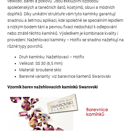
velikostí, barev a pokovů. Jsou exkluzivní ozdobou
společenských a tanečních šatů, kostýmů, obuvi a módních
doplňků. Díky unikátní struktuře vám tyto kamínky garantují
snadnou a šetrnou aplikaci, kde společně se speciálním lepidlem
s nízkým bodem tání a pevnou fixací nedochází k odlepování
nebo ztrátě těchto kamínků. Výsledkem je kombinace kvality i
provedení. Nažehlovací kamínky – Hotfix se snadno nažehlují na
různé typy povrchů.
Druh kamínku: Nažehlovací – Hotfix
Velikost: SS 30 (6,5 mm)
Materiál: broušené sklo
Barevné varianty: viz barevnice kamenů Swarovski
Vzorník barev nažehlovacích kamínků Swarovski