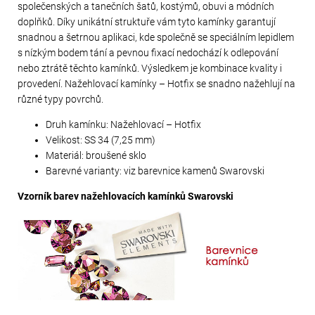
společenských a tanečních šatů, kostýmů, obuvi a módních
doplňků. Díky unikátní struktuře vám tyto kamínky garantují
snadnou a šetrnou aplikaci, kde společně se speciálním lepidlem
s nízkým bodem tání a pevnou fixací nedochází k odlepování
nebo ztrátě těchto kamínků. Výsledkem je kombinace kvality i
provedení. Nažehlovací kamínky – Hotfix se snadno nažehlují na
různé typy povrchů.
Druh kamínku: Nažehlovací – Hotfix
Velikost: SS 34 (7,25 mm)
Materiál: broušené sklo
Barevné varianty: viz barevnice kamenů Swarovski
Vzorník barev nažehlovacích kamínků Swarovski