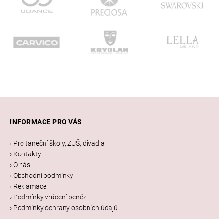
Z
á
INFORMACE PRO VÁS
p
a
› Pro taneční školy, ZUŠ, divadla
t
› Kontakty
í
› O nás
› Obchodní podmínky
› Reklamace
› Podmínky vrácení peněz
› Podmínky ochrany osobních údajů