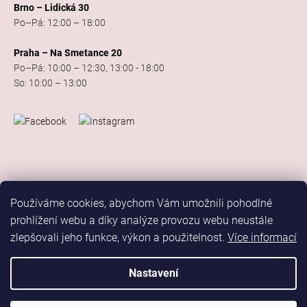
Brno – Lidická 30
Po–Pá: 12:00 – 18:00
Praha – Na Smetance 20
Po–Pá: 10:00 – 12:30, 13:00 - 18:00
So: 10:00 – 13:00
Používáme cookies, abychom Vám umožnili pohodlné
prohlížení webu a díky analýze provozu webu neustále
zlepšovali jeho funkce, výkon a použitelnost.
Více informací
Vytvořil Shoptet
Copyright 2026
Elis Dance Sport
. Všechna práva vyhrazena.
Nastavení
Upravit nastavení cookies
Marketing