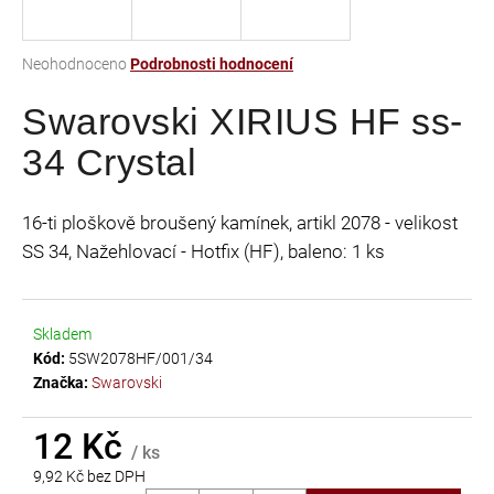
a
j
Průměrné
Neohodnoceno
Podrobnosti hodnocení
í
hodnocení
t
Swarovski XIRIUS HF ss-
produktu
je
?
34 Crystal
0,0
z
5
16-ti ploškově broušený kamínek, artikl 2078 - velikost
hvězdiček.
SS 34, Nažehlovací - Hotfix (HF), baleno: 1 ks
HLEDAT
Skladem
D
Kód:
5SW2078HF/001/34
o
Značka:
Swarovski
p
o
12 Kč
r
/ ks
u
9,92 Kč bez DPH