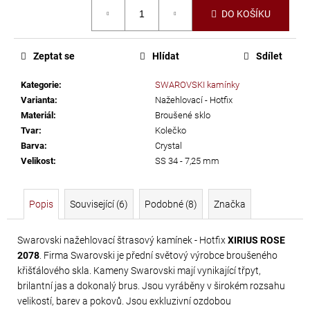
č
Měrná
DO KOŠÍKU
u
cena:
j
e
Zeptat se
Hlídat
Sdílet
m
e
Kategorie
:
SWAROVSKI kamínky
Varianta
:
Nažehlovací - Hotfix
Materiál
:
Broušené sklo
TŘÁSNĚ
Tvar
:
Kolečko
NEELASTICKÉ
Barva
:
Crystal
BARBADOS
Velikost
:
SS 34 - 7,25 mm
DÉLKA
30
Popis
Související (6)
Podobné (8)
Značka
CM
620
Swarovski nažehlovací štrasový kamínek - Hotfix
XIRIUS ROSE
Kč
2078
. Firma Swarovski je přední světový výrobce broušeného
křišťálového skla. Kameny Swarovski mají vynikající třpyt,
brilantní jas a dokonalý brus. Jsou vyráběny v širokém rozsahu
velikostí, barev a pokovů. Jsou exkluzivní ozdobou