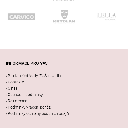
Z
á
INFORMACE PRO VÁS
p
a
› Pro taneční školy, ZUŠ, divadla
t
› Kontakty
í
› O nás
› Obchodní podmínky
› Reklamace
› Podmínky vrácení peněz
› Podmínky ochrany osobních údajů