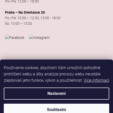
Po–Pá: 12:00 – 18:00
Praha – Na Smetance 20
Po–Pá: 10:00 – 12:30, 13:00 - 18:00
So: 10:00 – 13:00
Používáme cookies, abychom Vám umožnili pohodlné
prohlížení webu a díky analýze provozu webu neustále
zlepšovali jeho funkce, výkon a použitelnost.
Více informací
Vytvořil Shoptet
Copyright 2026
Elis Dance Sport
. Všechna práva vyhrazena.
Nastavení
Upravit nastavení cookies
Marketing
Souhlasím