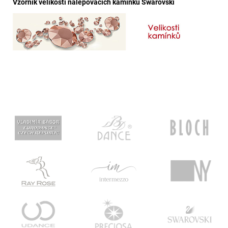
Vzorník velikostí nalepovacích kamínků Swarovski