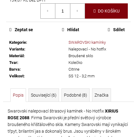
č
Měrná
u
DO KOŠÍKU
cena:
j
e
m
Zeptat se
Hlídat
Sdílet
e
Kategorie
:
SWAROVSKI kamínky
Varianta
:
Nalepovací - No hotfix
SWAROVSKI
Materiál
:
Broušené sklo
XIRIUS
Tvar
:
Kolečko
Barva
:
Citrine
NH
Velikost
:
SS 12 - 3,2 mm
SS-
16
CRYSTAL
Popis
Související (6)
Podobné (8)
Značka
AB
299
Swarovski nalepovací štrasový kamínek - No Hotfix
XIRIUS
ROSE 2088
. Firma Swarovski je přední světový výrobce
Kč
broušeného křišťálového skla. Kameny Swarovski mají vynikající
třpyt, brilantní jas a dokonalý brus. Jsou vyráběny v širokém