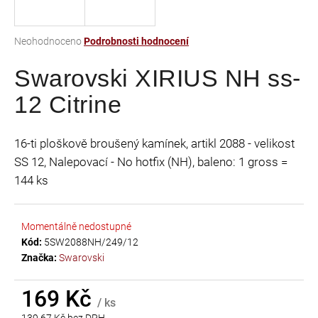
a
j
Průměrné
Neohodnoceno
Podrobnosti hodnocení
í
hodnocení
t
Swarovski XIRIUS NH ss-
produktu
je
?
12 Citrine
0,0
z
5
16-ti ploškově broušený kamínek, artikl 2088 - velikost
hvězdiček.
SS 12, Nalepovací - No hotfix (NH), baleno: 1 gross =
HLEDAT
144 ks
Momentálně nedostupné
D
Kód:
5SW2088NH/249/12
o
Značka:
Swarovski
p
o
r
169 Kč
/ ks
u
139,67 Kč bez DPH