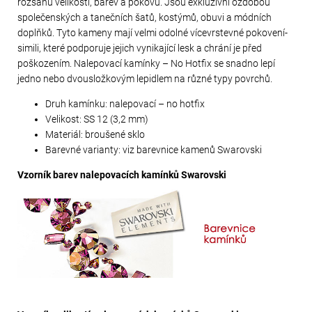
rozsahu velikostí, barev a pokovů. Jsou exkluzivní ozdobou
společenských a tanečních šatů, kostýmů, obuvi a módních
doplňků. Tyto kameny mají velmi odolné vícevrstevné pokovení-
simili, které podporuje jejich vynikající lesk a chrání je před
poškozením. Nalepovací kamínky – No Hotfix se snadno lepí
jedno nebo dvousložkovým lepidlem na různé typy povrchů.
Druh kamínku: nalepovací – no hotfix
Velikost: SS 12 (3,2 mm)
Materiál: broušené sklo
Barevné varianty: viz barevnice kamenů Swarovski
Vzorník barev nalepovacích kamínků Swarovski