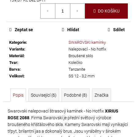
č
Měrná
u
DO KOŠÍKU
cena:
j
e
m
Zeptat se
Hlídat
Sdílet
e
Kategorie
:
SWAROVSKI kamínky
Varianta
:
Nalepovací - No hotfix
LEPIDLO
Materiál
:
Broušené sklo
NA
Tvar
:
Kolečko
Barva
:
Tanzanite
KAMÍNKY
Velikost
:
SS 12 - 3,2 mm
A
TEXTIL
GÜTERMANN
Popis
Související (6)
Podobné (8)
Značka
HT2
30
Swarovski nalepovací štrasový kamínek - No Hotfix
XIRIUS
G
ROSE 2088
. Firma Swarovski je přední světový výrobce
broušeného křišťálového skla. Kameny Swarovski mají vynikající
169
třpyt, brilantní jas a dokonalý brus. Jsou vyráběny v širokém
Kč