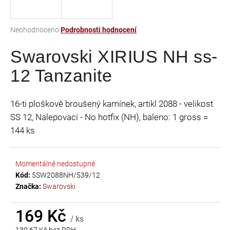
a
j
Průměrné
Neohodnoceno
Podrobnosti hodnocení
í
hodnocení
t
Swarovski XIRIUS NH ss-
produktu
je
?
12 Tanzanite
0,0
z
5
16-ti ploškově broušený kamínek, artikl 2088 - velikost
hvězdiček.
SS 12, Nalepovací - No hotfix (NH), baleno: 1 gross =
HLEDAT
144 ks
Momentálně nedostupné
D
Kód:
5SW2088NH/539/12
o
Značka:
Swarovski
p
o
r
169 Kč
/ ks
u
139,67 Kč bez DPH