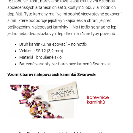
rozsahu velikostí, barev a pokovů. Jsou exkluzivní ozdobou
společenských a tanečních šatů, kostýmů, obuvi a módních
doplňků. Tyto kameny mají velmi odolné vícevrstevné pokovení-
simili, které podporuje jejich vynikající lesk a chrání je před
poškozením. Nalepovací kamínky – No Hotfix se snadno lepí
jedno nebo dvousložkovým lepidlem na různé typy povrchů.
Druh kamínku: nalepovací – no hotfix
Velikost: SS 12 (3,2 mm)
Materiál: broušené sklo
Barevné varianty: viz barevnice kamenů Swarovski
Vzorník barev nalepovacích kamínků Swarovski