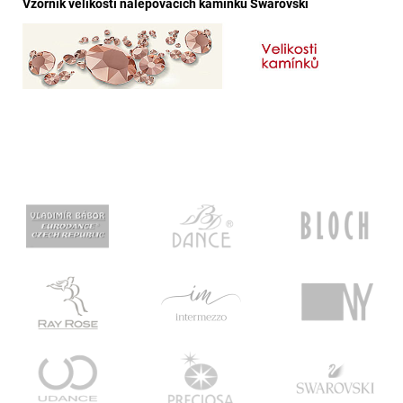
Vzorník velikostí nalepovacích kamínků Swarovski