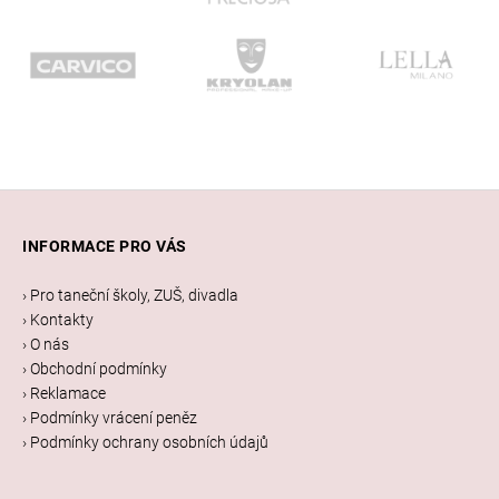
Z
á
INFORMACE PRO VÁS
p
a
› Pro taneční školy, ZUŠ, divadla
t
› Kontakty
í
› O nás
› Obchodní podmínky
› Reklamace
› Podmínky vrácení peněz
› Podmínky ochrany osobních údajů