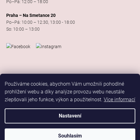
Po–Pá: 12:00 – 18:00
Praha – Na Smetance 20
Po–Pá: 10:00 – 12:30, 13:00 - 18:00
So: 10:00 – 13:00
Používáme cookies, abychom Vám umožnili pohodlné
prohlížení webu a díky analýze provozu webu neustále
zlepšovali jeho funkce, výkon a použitelnost.
Více informací
Vytvořil Shoptet
Copyright 2026
Elis Dance Sport
. Všechna práva vyhrazena.
Nastavení
Upravit nastavení cookies
Marketing
Souhlasím