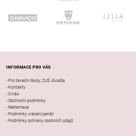
Z
á
INFORMACE PRO VÁS
p
a
› Pro taneční školy, ZUŠ, divadla
t
› Kontakty
í
› O nás
› Obchodní podmínky
› Reklamace
› Podmínky vrácení peněz
› Podmínky ochrany osobních údajů