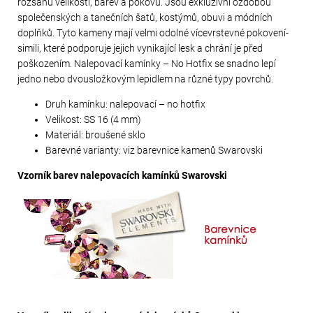
rozsahu velikostí, barev a pokovů. Jsou exkluzivní ozdobou
společenských a tanečních šatů, kostýmů, obuvi a módních
doplňků. Tyto kameny mají velmi odolné vícevrstevné pokovení-
simili, které podporuje jejich vynikající lesk a chrání je před
poškozením. Nalepovací kamínky – No Hotfix se snadno lepí
jedno nebo dvousložkovým lepidlem na různé typy povrchů.
Druh kamínku: nalepovací – no hotfix
Velikost: SS 16 (4 mm)
Materiál: broušené sklo
Barevné varianty: viz barevnice kamenů Swarovski
Vzorník barev nalepovacích kamínků Swarovski