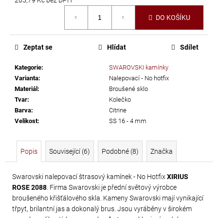
č
Měrná
u
DO KOŠÍKU
cena:
j
e
m
Zeptat se
Hlídat
Sdílet
e
Kategorie
:
SWAROVSKI kamínky
Varianta
:
Nalepovací - No hotfix
LEPIDLO
Materiál
:
Broušené sklo
NA
Tvar
:
Kolečko
Barva
:
Citrine
KAMÍNKY
Velikost
:
SS 16 - 4 mm
A
TEXTIL
GÜTERMANN
Popis
Související (6)
Podobné (8)
Značka
HT2
30
Swarovski nalepovací štrasový kamínek - No Hotfix
XIRIUS
G
ROSE 2088
. Firma Swarovski je přední světový výrobce
broušeného křišťálového skla. Kameny Swarovski mají vynikající
169
třpyt, brilantní jas a dokonalý brus. Jsou vyráběny v širokém
Kč