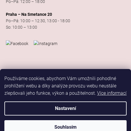
Po–Pá: 12:00 – 18:00
Praha – Na Smetance 20
Po–Pá: 10:00 – 12:30, 13:00 - 18:00
So: 10:00 – 13:00
Používáme cookies, abychom Vám umožnili pohodlné
prohlížení webu a díky analýze provozu webu neustále
zlepšovali jeho funkce, výkon a použitelnost.
Více informací
Vytvořil Shoptet
Copyright 2026
Elis Dance Sport
. Všechna práva vyhrazena.
Nastavení
Upravit nastavení cookies
Marketing
Souhlasím