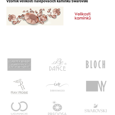
Vzorník velikostí nalepovacích kamínků Swarovski