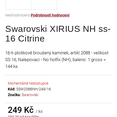
a
j
Průměrné
Neohodnoceno
Podrobnosti hodnocení
í
hodnocení
t
Swarovski XIRIUS NH ss-
produktu
je
?
16 Citrine
0,0
z
5
16-ti ploškově broušený kamínek, artikl 2088 - velikost
hvězdiček.
SS 16, Nalepovací - No hotfix (NH), baleno: 1 gross =
HLEDAT
144 ks
Momentálně nedostupné
D
Kód:
5SW2088NH/249/16
o
Značka:
Swarovski
p
o
r
249 Kč
/ ks
u
205,79 Kč bez DPH