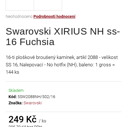
a
j
Průměrné
Neohodnoceno
Podrobnosti hodnocení
í
hodnocení
t
Swarovski XIRIUS NH ss-
produktu
je
?
16 Fuchsia
0,0
z
5
16-ti ploškově broušený kamínek, artikl 2088 - velikost
hvězdiček.
SS 16, Nalepovací - No hotfix (NH), baleno: 1 gross =
HLEDAT
144 ks
Skladem
D
Kód:
5SW2088NH/502/16
o
Značka:
Swarovski
p
o
r
249 Kč
/ ks
u
205,79 Kč bez DPH