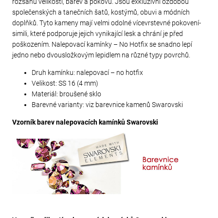
rozsahu velikostí, barev a pokovů. Jsou exkluzivní ozdobou
společenských a tanečních šatů, kostýmů, obuvi a módních
doplňků. Tyto kameny mají velmi odolné vícevrstevné pokovení-
simili, které podporuje jejich vynikající lesk a chrání je před
poškozením. Nalepovací kamínky – No Hotfix se snadno lepí
jedno nebo dvousložkovým lepidlem na různé typy povrchů.
Druh kamínku: nalepovací – no hotfix
Velikost: SS 16 (4 mm)
Materiál: broušené sklo
Barevné varianty: viz barevnice kamenů Swarovski
Vzorník barev nalepovacích kamínků Swarovski