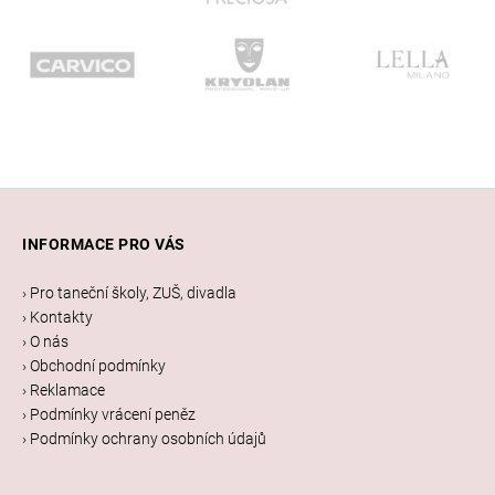
Z
á
INFORMACE PRO VÁS
p
a
› Pro taneční školy, ZUŠ, divadla
t
› Kontakty
í
› O nás
› Obchodní podmínky
› Reklamace
› Podmínky vrácení peněz
› Podmínky ochrany osobních údajů