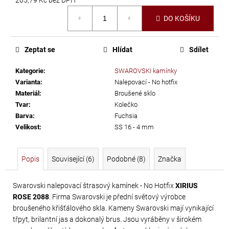
č
Měrná
u
DO KOŠÍKU
cena:
j
e
m
Zeptat se
Hlídat
Sdílet
e
Kategorie
:
SWAROVSKI kamínky
Varianta
:
Nalepovací - No hotfix
PRECIOSA
Materiál
:
Broušené sklo
VIVA12
Tvar
:
Kolečko
Barva
:
Fuchsia
NH
Velikost
:
SS 16 - 4 mm
SS-
8
CRYSTAL
Popis
Související (6)
Podobné (8)
Značka
69
Kč
Swarovski nalepovací štrasový kamínek - No Hotfix
XIRIUS
ROSE 2088
. Firma Swarovski je přední světový výrobce
broušeného křišťálového skla. Kameny Swarovski mají vynikající
třpyt, brilantní jas a dokonalý brus. Jsou vyráběny v širokém