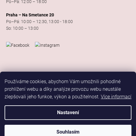
Po–Pá: 12:00 – 18:00
Praha – Na Smetance 20
Po–Pá: 10:00 – 12:30, 13:00 - 18:00
So: 10:00 – 13:00
Používáme cookies, abychom Vám umožnili pohodlné
prohlížení webu a díky analýze provozu webu neustále
zlepšovali jeho funkce, výkon a použitelnost.
Více informací
Vytvořil Shoptet
Copyright 2026
Elis Dance Sport
. Všechna práva vyhrazena.
Nastavení
Upravit nastavení cookies
Marketing
Souhlasím