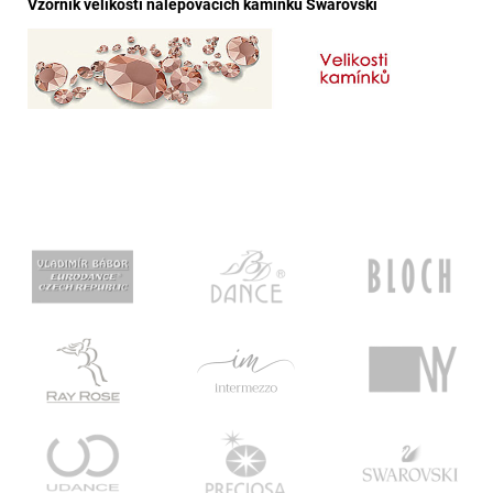
Vzorník velikostí nalepovacích kamínků Swarovski