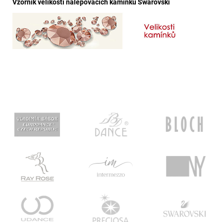
Vzorník velikostí nalepovacích kamínků Swarovski