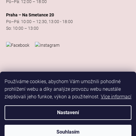
Po–Pá: 12:00 – 18:00
Praha – Na Smetance 20
Po–Pá: 10:00 – 12:30, 13:00 - 18:00
So: 10:00 – 13:00
Používáme cookies, abychom Vám umožnili pohodlné
prohlížení webu a díky analýze provozu webu neustále
zlepšovali jeho funkce, výkon a použitelnost.
Více informací
Vytvořil Shoptet
Copyright 2026
Elis Dance Sport
. Všechna práva vyhrazena.
Nastavení
Upravit nastavení cookies
Marketing
Souhlasím