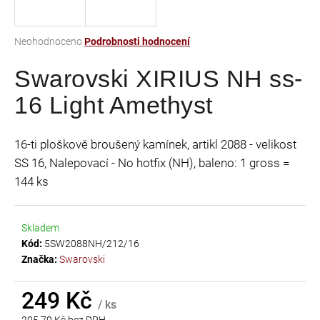
a
j
Průměrné
Neohodnoceno
Podrobnosti hodnocení
í
hodnocení
t
Swarovski XIRIUS NH ss-
produktu
je
?
16 Light Amethyst
0,0
z
5
16-ti ploškově broušený kamínek, artikl 2088 - velikost
hvězdiček.
SS 16, Nalepovací - No hotfix (NH), baleno: 1 gross =
HLEDAT
144 ks
Skladem
D
Kód:
5SW2088NH/212/16
o
Značka:
Swarovski
p
o
r
249 Kč
/ ks
u
205,79 Kč bez DPH