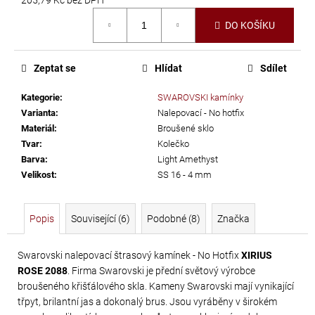
č
Měrná
u
DO KOŠÍKU
cena:
j
e
m
Zeptat se
Hlídat
Sdílet
e
Kategorie
:
SWAROVSKI kamínky
Varianta
:
Nalepovací - No hotfix
PRECIOSA
Materiál
:
Broušené sklo
VIVA12
Tvar
:
Kolečko
Barva
:
Light Amethyst
NH
Velikost
:
SS 16 - 4 mm
SS-
8
CRYSTAL
Popis
Související (6)
Podobné (8)
Značka
69
Kč
Swarovski nalepovací štrasový kamínek - No Hotfix
XIRIUS
ROSE 2088
. Firma Swarovski je přední světový výrobce
broušeného křišťálového skla. Kameny Swarovski mají vynikající
třpyt, brilantní jas a dokonalý brus. Jsou vyráběny v širokém