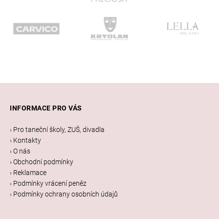
Z
á
INFORMACE PRO VÁS
p
a
› Pro taneční školy, ZUŠ, divadla
t
› Kontakty
í
› O nás
› Obchodní podmínky
› Reklamace
› Podmínky vrácení peněz
› Podmínky ochrany osobních údajů