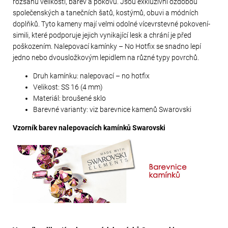
rozsahu velikostí, barev a pokovů. Jsou exkluzivní ozdobou
společenských a tanečních šatů, kostýmů, obuvi a módních
doplňků. Tyto kameny mají velmi odolné vícevrstevné pokovení-
simili, které podporuje jejich vynikající lesk a chrání je před
poškozením. Nalepovací kamínky – No Hotfix se snadno lepí
jedno nebo dvousložkovým lepidlem na různé typy povrchů.
Druh kamínku: nalepovací – no hotfix
Velikost: SS 16 (4 mm)
Materiál: broušené sklo
Barevné varianty: viz barevnice kamenů Swarovski
Vzorník barev nalepovacích kamínků Swarovski