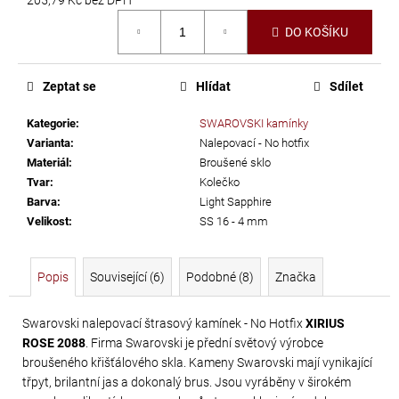
č
Měrná
u
DO KOŠÍKU
cena:
j
e
m
Zeptat se
Hlídat
Sdílet
e
Kategorie
:
SWAROVSKI kamínky
Varianta
:
Nalepovací - No hotfix
TŘÁSNĚ
Materiál
:
Broušené sklo
NEELASTICKÉ
Tvar
:
Kolečko
Barva
:
Light Sapphire
BARBADOS
Velikost
:
SS 16 - 4 mm
DÉLKA
30
CM
Popis
Související (6)
Podobné (8)
Značka
620
Kč
Swarovski nalepovací štrasový kamínek - No Hotfix
XIRIUS
ROSE 2088
. Firma Swarovski je přední světový výrobce
broušeného křišťálového skla. Kameny Swarovski mají vynikající
třpyt, brilantní jas a dokonalý brus. Jsou vyráběny v širokém