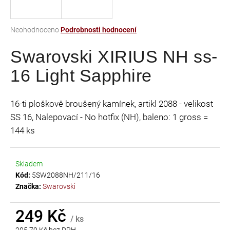
a
j
Průměrné
Neohodnoceno
Podrobnosti hodnocení
í
hodnocení
t
Swarovski XIRIUS NH ss-
produktu
je
?
16 Light Sapphire
0,0
z
5
16-ti ploškově broušený kamínek, artikl 2088 - velikost
hvězdiček.
SS 16, Nalepovací - No hotfix (NH), baleno: 1 gross =
HLEDAT
144 ks
Skladem
D
Kód:
5SW2088NH/211/16
o
Značka:
Swarovski
p
o
r
249 Kč
/ ks
u
205,79 Kč bez DPH