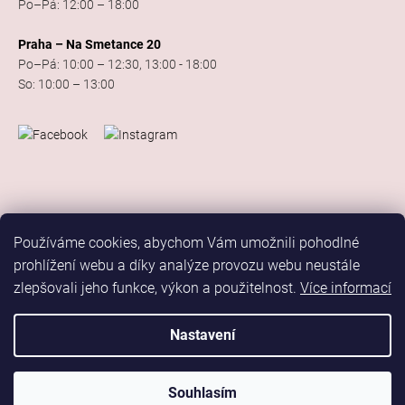
Po–Pá: 12:00 – 18:00
Praha – Na Smetance 20
Po–Pá: 10:00 – 12:30, 13:00 - 18:00
So: 10:00 – 13:00
Používáme cookies, abychom Vám umožnili pohodlné
prohlížení webu a díky analýze provozu webu neustále
zlepšovali jeho funkce, výkon a použitelnost.
Více informací
Vytvořil Shoptet
Copyright 2026
Elis Dance Sport
. Všechna práva vyhrazena.
Nastavení
Upravit nastavení cookies
Marketing
Souhlasím