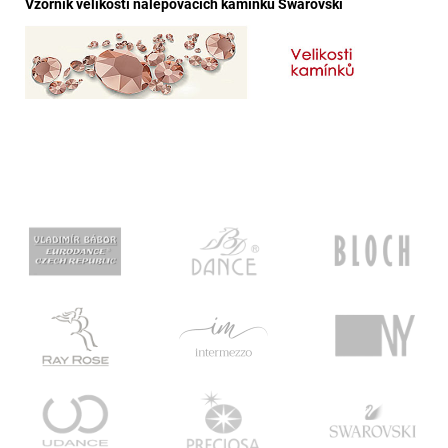
Vzorník velikostí nalepovacích kamínků Swarovski