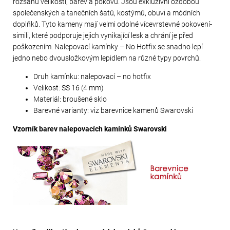
rozsahu velikostí, barev a pokovů. Jsou exkluzivní ozdobou
společenských a tanečních šatů, kostýmů, obuvi a módních
doplňků. Tyto kameny mají velmi odolné vícevrstevné pokovení-
simili, které podporuje jejich vynikající lesk a chrání je před
poškozením. Nalepovací kamínky – No Hotfix se snadno lepí
jedno nebo dvousložkovým lepidlem na různé typy povrchů.
Druh kamínku: nalepovací – no hotfix
Velikost: SS 16 (4 mm)
Materiál: broušené sklo
Barevné varianty: viz barevnice kamenů Swarovski
Vzorník barev nalepovacích kamínků Swarovski