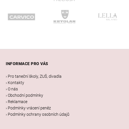
Z
á
INFORMACE PRO VÁS
p
a
› Pro taneční školy, ZUŠ, divadla
t
› Kontakty
í
› O nás
› Obchodní podmínky
› Reklamace
› Podmínky vrácení peněz
› Podmínky ochrany osobních údajů