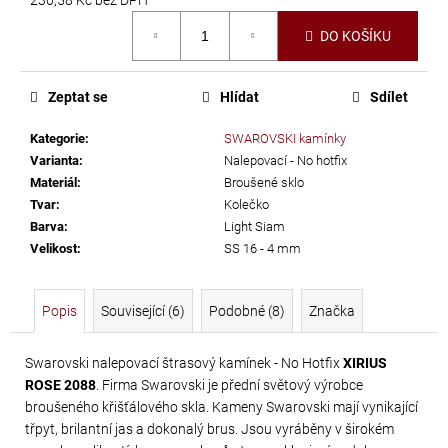
č
Měrná
u
DO KOŠÍKU
cena:
j
e
m
Zeptat se
Hlídat
Sdílet
e
Kategorie
:
SWAROVSKI kamínky
Varianta
:
Nalepovací - No hotfix
PRECIOSA
Materiál
:
Broušené sklo
VIVA12
Tvar
:
Kolečko
Barva
:
Light Siam
NH
Velikost
:
SS 16 - 4 mm
SS-
5
CRYSTAL
Popis
Související (6)
Podobné (8)
Značka
55
Kč
Swarovski nalepovací štrasový kamínek - No Hotfix
XIRIUS
ROSE 2088
. Firma Swarovski je přední světový výrobce
broušeného křišťálového skla. Kameny Swarovski mají vynikající
třpyt, brilantní jas a dokonalý brus. Jsou vyráběny v širokém