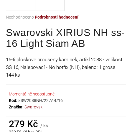
a
j
Průměrné
Neohodnoceno
Podrobnosti hodnocení
í
hodnocení
t
Swarovski XIRIUS NH ss-
produktu
je
?
16 Light Siam AB
0,0
z
5
16-ti ploškově broušený kamínek, artikl 2088 - velikost
hvězdiček.
SS 16, Nalepovací - No hotfix (NH), baleno: 1 gross =
HLEDAT
144 ks
Momentálně nedostupné
D
Kód:
5SW2088NH/227AB/16
o
Značka:
Swarovski
p
o
r
279 Kč
/ ks
u
230,58 Kč bez DPH