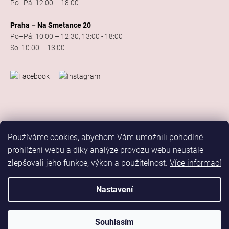
Po–Pá: 12:00 – 18:00
Praha – Na Smetance 20
Po–Pá: 10:00 – 12:30, 13:00 - 18:00
So: 10:00 – 13:00
Používáme cookies, abychom Vám umožnili pohodlné
prohlížení webu a díky analýze provozu webu neustále
zlepšovali jeho funkce, výkon a použitelnost.
Více informací
Vytvořil Shoptet
Copyright 2026
Elis Dance Sport
. Všechna práva vyhrazena.
Nastavení
Upravit nastavení cookies
Marketing
Souhlasím