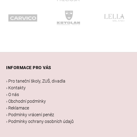
Z
á
INFORMACE PRO VÁS
p
a
› Pro taneční školy, ZUŠ, divadla
t
› Kontakty
í
› O nás
› Obchodní podmínky
› Reklamace
› Podmínky vrácení peněz
› Podmínky ochrany osobních údajů