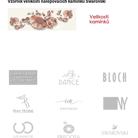
Vzorník velikostí nalepovacích kamínků Swarovski