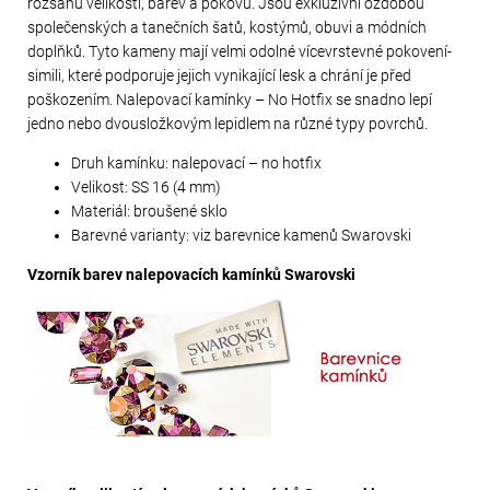
rozsahu velikostí, barev a pokovů. Jsou exkluzivní ozdobou
společenských a tanečních šatů, kostýmů, obuvi a módních
doplňků. Tyto kameny mají velmi odolné vícevrstevné pokovení-
simili, které podporuje jejich vynikající lesk a chrání je před
poškozením. Nalepovací kamínky – No Hotfix se snadno lepí
jedno nebo dvousložkovým lepidlem na různé typy povrchů.
Druh kamínku: nalepovací – no hotfix
Velikost: SS 16 (4 mm)
Materiál: broušené sklo
Barevné varianty: viz barevnice kamenů Swarovski
Vzorník barev nalepovacích kamínků Swarovski