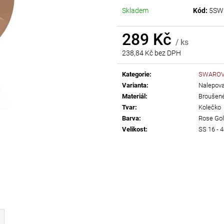
AB
Skladem
Kód:
5SW
55 Kč
299 Kč
289 Kč
/ ks
238,84 Kč bez DPH
Měrná
cena:
Kategorie
:
SWAROVS
Varianta
:
Nalepovac
Materiál
:
Broušené
Tvar
:
Kolečko
Barva
:
Rose Go
Velikost
:
SS 16 -