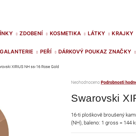
Co potřebujete najít?
ÍNKY
ZDOBENÍ
KOSMETIKA
LÁTKY
KRAJKY
GALANTERIE
PEŘÍ
DÁRKOVÝ POUKAZ
ZNAČKY
HLEDAT
rovski XIRIUS NH ss-16 Rose Gold
Průměrné
Neohodnoceno
Podrobnosti hodn
Doporučujeme
hodnocení
Swarovski XI
produktu
je
0,0
16-ti ploškově broušený kamín
z
(NH), baleno: 1 gross = 144 k
5
hvězdiček.
SWAROVSKI XIRIUS NH SS-16 CRYSTAL
PRECIOSA VIVA1