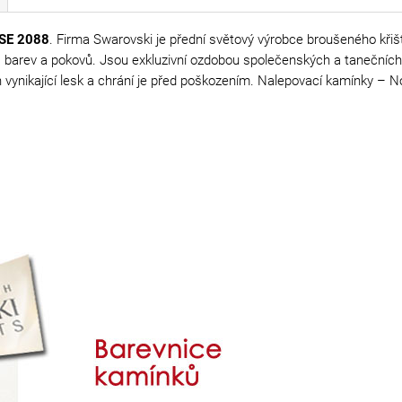
SE 2088
. Firma Swarovski je přední světový výrobce broušeného křišťá
í, barev a pokovů. Jsou exkluzivní ozdobou společenských a tanečníc
ich vynikající lesk a chrání je před poškozením. Nalepovací kamínky –