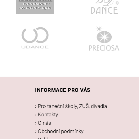
Z
á
INFORMACE PRO VÁS
p
a
› Pro taneční školy, ZUŠ, divadla
t
› Kontakty
í
› O nás
› Obchodní podmínky