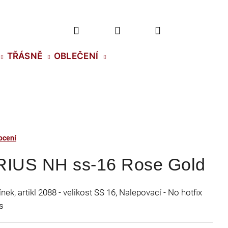
Hledat
Přihlášení
Nákupní
TŘÁSNĚ
OBLEČENÍ
košík
ocení
RIUS NH ss-16 Rose Gold
ek, artikl 2088 - velikost SS 16, Nalepovací - No hotfix
s
2 NH SS-5 CRYSTAL