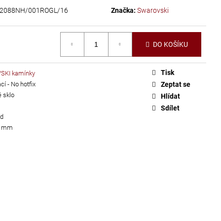
2088NH/001ROGL/16
Značka:
Swarovski
DO KOŠÍKU
Tisk
KI kamínky
í - No hotfix
Zeptat se
 sklo
Hlídat
Sdílet
ld
 4 mm