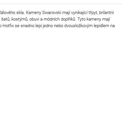
lového skla. Kameny Swarovski mají vynikající třpyt, brilantní
h šatů, kostýmů, obuvi a módních doplňků. Tyto kameny mají
 No Hotfix se snadno lepí jedno nebo dvousložkovým lepidlem na