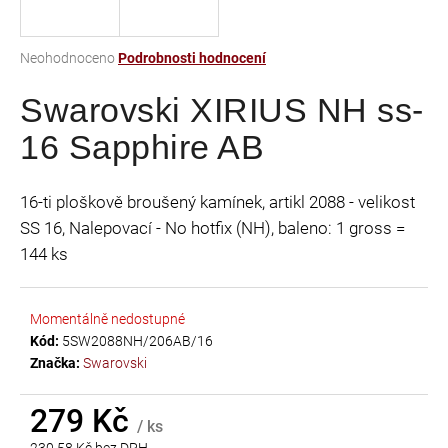
a
j
Průměrné
Neohodnoceno
Podrobnosti hodnocení
í
hodnocení
t
Swarovski XIRIUS NH ss-
produktu
je
?
16 Sapphire AB
0,0
z
5
16-ti ploškově broušený kamínek, artikl 2088 - velikost
hvězdiček.
SS 16, Nalepovací - No hotfix (NH), baleno: 1 gross =
HLEDAT
144 ks
Momentálně nedostupné
D
Kód:
5SW2088NH/206AB/16
o
Značka:
Swarovski
p
o
r
279 Kč
/ ks
u
230,58 Kč bez DPH