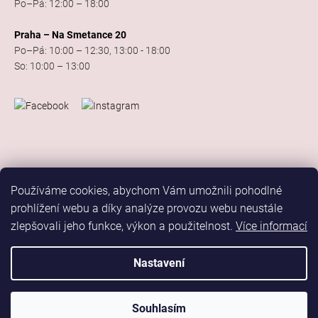
Po–Pá: 12:00 – 18:00
Praha – Na Smetance 20
Po–Pá: 10:00 – 12:30, 13:00 - 18:00
So: 10:00 – 13:00
Používáme cookies, abychom Vám umožnili pohodlné
prohlížení webu a díky analýze provozu webu neustále
zlepšovali jeho funkce, výkon a použitelnost.
Více informací
Vytvořil Shoptet
Copyright 2026
Elis Dance Sport
. Všechna práva vyhrazena.
Nastavení
Upravit nastavení cookies
Marketing
Souhlasím