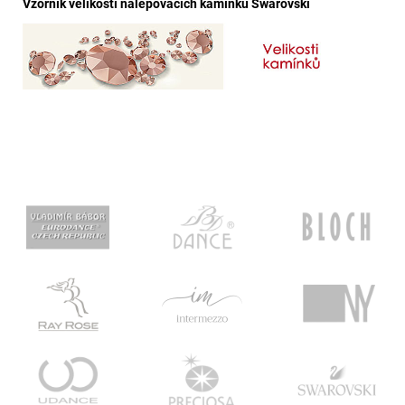
Vzorník velikostí nalepovacích kamínků Swarovski