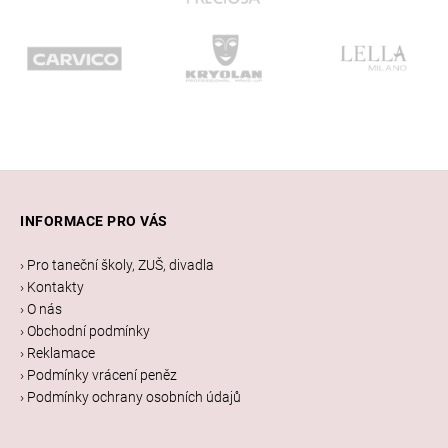
Z
á
INFORMACE PRO VÁS
p
a
› Pro taneční školy, ZUŠ, divadla
t
› Kontakty
í
› O nás
› Obchodní podmínky
› Reklamace
› Podmínky vrácení peněz
› Podmínky ochrany osobních údajů