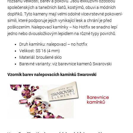
rozsahu velikostí, barev a pokovů. Jsou exkluzivní ozdobou
společenských a tanečních šatů, kostýmů, obuvi a módních
doplňků. Tyto kameny mají velmi odolné vícevrstevné pokovení-
simili, které podporuje jejich vynikající lesk a chrání je před
poškozením. Nalepovací kamínky – No Hotfix se snadno lepí
jedno nebo dvousložkovým lepidlem na různé typy povrchů.
Druh kamínku: nalepovací – no hotfix
Velikost: SS 16 (4 mm)
Materiál: broušené sklo
Barevné varianty: viz barevnice kamenů Swarovski
Vzorník barev nalepovacích kamínků Swarovski