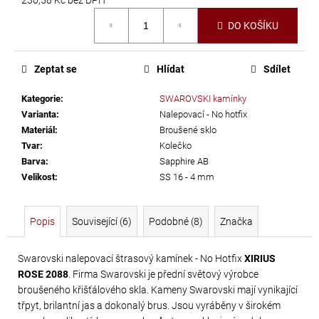
č
Měrná
u
DO KOŠÍKU
cena:
j
e
m
Zeptat se
Hlídat
Sdílet
e
Kategorie
:
SWAROVSKI kamínky
Varianta
:
Nalepovací - No hotfix
LEPIDLO
Materiál
:
Broušené sklo
NA
Tvar
:
Kolečko
Barva
:
Sapphire AB
KAMÍNKY
Velikost
:
SS 16 - 4 mm
A
TEXTIL
GÜTERMANN
Popis
Související (6)
Podobné (8)
Značka
HT2
30
Swarovski nalepovací štrasový kamínek - No Hotfix
XIRIUS
G
ROSE 2088
. Firma Swarovski je přední světový výrobce
broušeného křišťálového skla. Kameny Swarovski mají vynikající
169
třpyt, brilantní jas a dokonalý brus. Jsou vyráběny v širokém
Kč