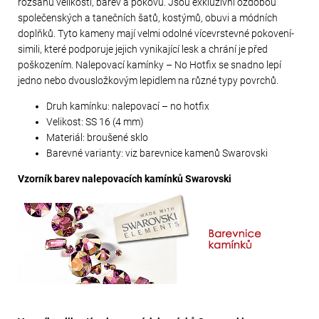
rozsahu velikostí, barev a pokovů. Jsou exkluzivní ozdobou
společenských a tanečních šatů, kostýmů, obuvi a módních
doplňků. Tyto kameny mají velmi odolné vícevrstevné pokovení-
simili, které podporuje jejich vynikající lesk a chrání je před
poškozením. Nalepovací kamínky – No Hotfix se snadno lepí
jedno nebo dvousložkovým lepidlem na různé typy povrchů.
Druh kamínku: nalepovací – no hotfix
Velikost: SS 16 (4 mm)
Materiál: broušené sklo
Barevné varianty: viz barevnice kamenů Swarovski
Vzorník barev nalepovacích kamínků Swarovski