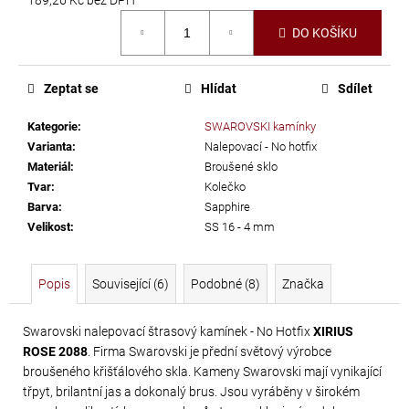
č
Měrná
u
DO KOŠÍKU
cena:
j
e
m
Zeptat se
Hlídat
Sdílet
e
Kategorie
:
SWAROVSKI kamínky
Varianta
:
Nalepovací - No hotfix
PRECIOSA
Materiál
:
Broušené sklo
VIVA12
Tvar
:
Kolečko
Barva
:
Sapphire
NH
Velikost
:
SS 16 - 4 mm
SS-
8
CRYSTAL
Popis
Související (6)
Podobné (8)
Značka
69
Kč
Swarovski nalepovací štrasový kamínek - No Hotfix
XIRIUS
ROSE 2088
. Firma Swarovski je přední světový výrobce
broušeného křišťálového skla. Kameny Swarovski mají vynikající
třpyt, brilantní jas a dokonalý brus. Jsou vyráběny v širokém