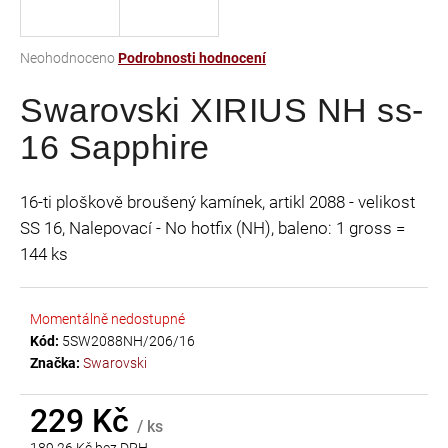
a
j
Průměrné
Neohodnoceno
Podrobnosti hodnocení
í
hodnocení
t
Swarovski XIRIUS NH ss-
produktu
je
?
16 Sapphire
0,0
z
5
16-ti ploškově broušený kamínek, artikl 2088 - velikost
hvězdiček.
SS 16, Nalepovací - No hotfix (NH), baleno: 1 gross =
HLEDAT
144 ks
Momentálně nedostupné
D
Kód:
5SW2088NH/206/16
o
Značka:
Swarovski
p
o
r
229 Kč
/ ks
u
189,26 Kč bez DPH