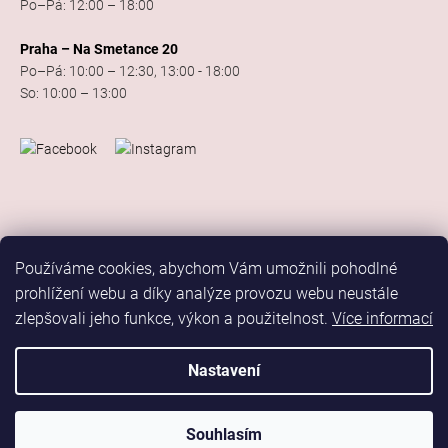
Po–Pá: 12:00 – 18:00
Praha – Na Smetance 20
Po–Pá: 10:00 – 12:30, 13:00 - 18:00
So: 10:00 – 13:00
Používáme cookies, abychom Vám umožnili pohodlné
prohlížení webu a díky analýze provozu webu neustále
zlepšovali jeho funkce, výkon a použitelnost.
Více informací
Vytvořil Shoptet
Copyright 2026
Elis Dance Sport
. Všechna práva vyhrazena.
Nastavení
Upravit nastavení cookies
Marketing
Souhlasím