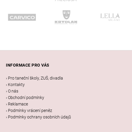
Z
á
INFORMACE PRO VÁS
p
a
› Pro taneční školy, ZUŠ, divadla
t
› Kontakty
í
› O nás
› Obchodní podmínky
› Reklamace
› Podmínky vrácení peněz
› Podmínky ochrany osobních údajů