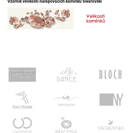
Vzorník velikostí nalepovacích kamínků Swarovski