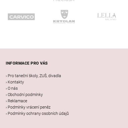
Z
á
INFORMACE PRO VÁS
p
a
› Pro taneční školy, ZUŠ, divadla
t
› Kontakty
í
› O nás
› Obchodní podmínky
› Reklamace
› Podmínky vrácení peněz
› Podmínky ochrany osobních údajů