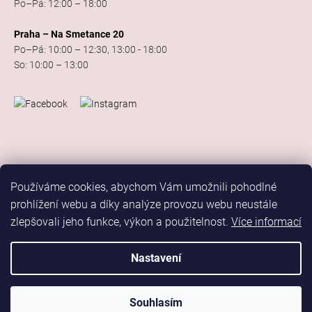
Po–Pá: 12:00 – 18:00
Praha – Na Smetance 20
Po–Pá: 10:00 – 12:30, 13:00 - 18:00
So: 10:00 – 13:00
Používáme cookies, abychom Vám umožnili pohodlné
prohlížení webu a díky analýze provozu webu neustále
zlepšovali jeho funkce, výkon a použitelnost.
Více informací
Vytvořil Shoptet
Copyright 2026
Elis Dance Sport
. Všechna práva vyhrazena.
Nastavení
Upravit nastavení cookies
Marketing
Souhlasím