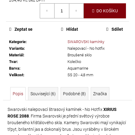
č
Měrná
u
DO KOŠÍKU
cena:
j
e
m
Zeptat se
Hlídat
Sdílet
e
Kategorie
:
SWAROVSKI kamínky
Varianta
:
Nalepovací - No hotfix
LEPIDLO
Materiál
:
Broušené sklo
NA
Tvar
:
Kolečko
Barva
:
Aquamarine
KAMÍNKY
Velikost
:
SS 20 - 4,8 mm
A
TEXTIL
GÜTERMANN
Popis
Související (6)
Podobné (8)
Značka
HT2
30
Swarovski nalepovací štrasový kamínek - No Hotfix
XIRIUS
G
ROSE 2088
. Firma Swarovski je přední světový výrobce
broušeného křišťálového skla. Kameny Swarovski mají vynikající
169
třpyt, brilantní jas a dokonalý brus. Jsou vyráběny v širokém
Kč