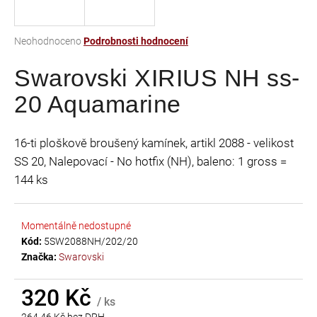
a
j
Průměrné
Neohodnoceno
Podrobnosti hodnocení
í
hodnocení
t
Swarovski XIRIUS NH ss-
produktu
je
?
20 Aquamarine
0,0
z
5
16-ti ploškově broušený kamínek, artikl 2088 - velikost
hvězdiček.
SS 20, Nalepovací - No hotfix (NH), baleno: 1 gross =
HLEDAT
144 ks
Momentálně nedostupné
D
Kód:
5SW2088NH/202/20
o
Značka:
Swarovski
p
o
r
320 Kč
/ ks
u
264,46 Kč bez DPH