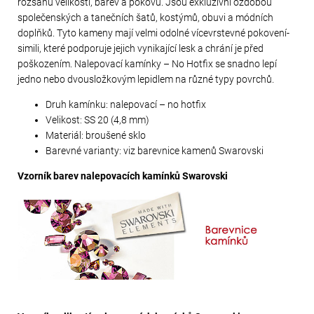
rozsahu velikostí, barev a pokovů. Jsou exkluzivní ozdobou
společenských a tanečních šatů, kostýmů, obuvi a módních
doplňků. Tyto kameny mají velmi odolné vícevrstevné pokovení-
simili, které podporuje jejich vynikající lesk a chrání je před
poškozením. Nalepovací kamínky – No Hotfix se snadno lepí
jedno nebo dvousložkovým lepidlem na různé typy povrchů.
Druh kamínku: nalepovací – no hotfix
Velikost: SS 20 (4,8 mm)
Materiál: broušené sklo
Barevné varianty: viz barevnice kamenů Swarovski
Vzorník barev nalepovacích kamínků Swarovski