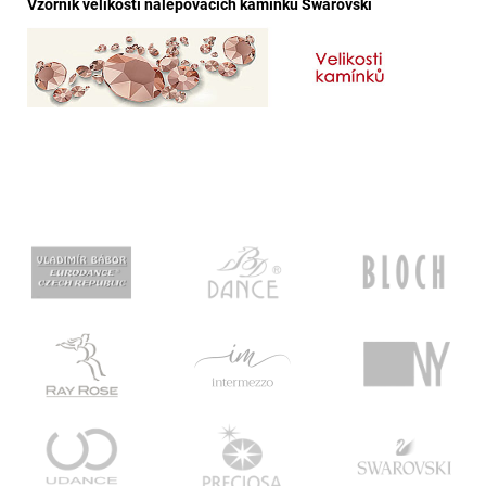
Vzorník velikostí nalepovacích kamínků Swarovski