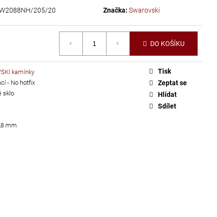
W2088NH/205/20
Značka:
Swarovski
DO KOŠÍKU
Tisk
KI kamínky
í - No hotfix
Zeptat se
 sklo
Hlídat
Sdílet
4,8 mm