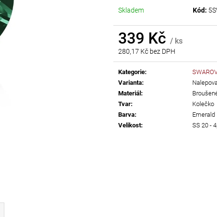
AB
Skladem
Kód:
5S
55 Kč
299 Kč
339 Kč
/ ks
280,17 Kč bez DPH
Měrná
cena:
Kategorie
:
SWAROVS
Varianta
:
Nalepovac
Materiál
:
Broušené
Tvar
:
Kolečko
Barva
:
Emerald
Velikost
:
SS 20 - 