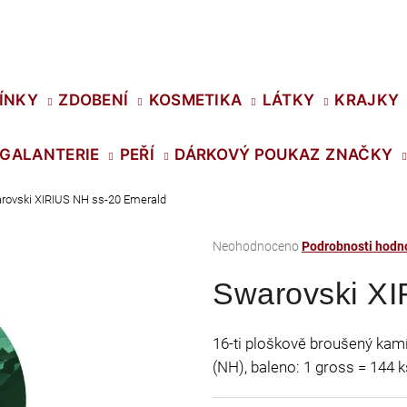
Co potřebujete najít?
ÍNKY
ZDOBENÍ
KOSMETIKA
LÁTKY
KRAJKY
GALANTERIE
PEŘÍ
DÁRKOVÝ POUKAZ
ZNAČKY
HLEDAT
rovski XIRIUS NH ss-20 Emerald
Průměrné
Neohodnoceno
Podrobnosti hodn
Doporučujeme
hodnocení
Swarovski XI
produktu
je
0,0
16-ti ploškově broušený kamín
z
(NH), baleno: 1 gross = 144 k
5
hvězdiček.
SWAROVSKI XIRIUS NH SS-16 CRYSTAL
PRECIOSA VIVA1