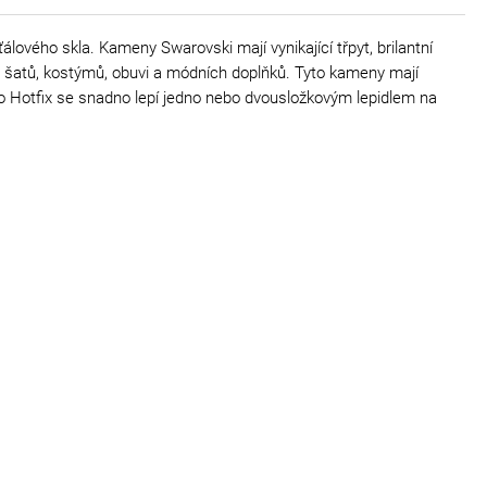
lového skla. Kameny Swarovski mají vynikající třpyt, brilantní
h šatů, kostýmů, obuvi a módních doplňků. Tyto kameny mají
 No Hotfix se snadno lepí jedno nebo dvousložkovým lepidlem na