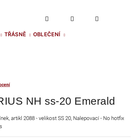
Hledat
Přihlášení
Nákupní
TŘÁSNĚ
OBLEČENÍ
košík
ocení
RIUS NH ss-20 Emerald
ek, artikl 2088 - velikost SS 20, Nalepovací - No hotfix
s
2 NH SS-5 CRYSTAL