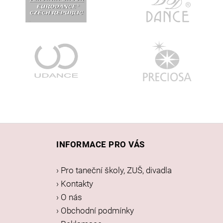
Z
á
INFORMACE PRO VÁS
p
a
› Pro taneční školy, ZUŠ, divadla
t
› Kontakty
í
› O nás
› Obchodní podmínky