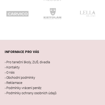
Z
á
INFORMACE PRO VÁS
p
a
› Pro taneční školy, ZUŠ, divadla
t
› Kontakty
í
› O nás
› Obchodní podmínky
› Reklamace
› Podmínky vrácení peněz
› Podmínky ochrany osobních údajů