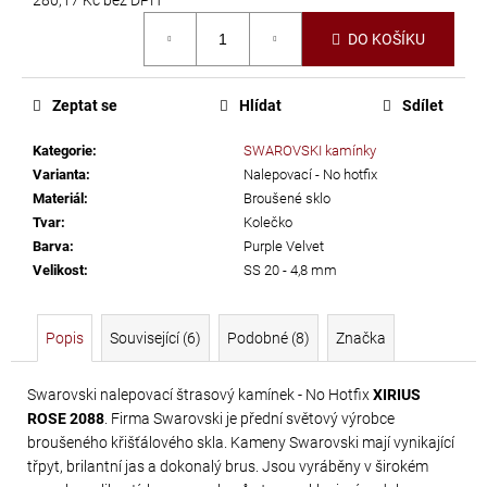
č
Měrná
u
DO KOŠÍKU
cena:
j
e
m
Zeptat se
Hlídat
Sdílet
e
Kategorie
:
SWAROVSKI kamínky
Varianta
:
Nalepovací - No hotfix
SWAROVSKI
Materiál
:
Broušené sklo
XIRIUS
Tvar
:
Kolečko
Barva
:
Purple Velvet
NH
Velikost
:
SS 20 - 4,8 mm
SS-
16
CRYSTAL
Popis
Související (6)
Podobné (8)
Značka
AB
299
Swarovski nalepovací štrasový kamínek - No Hotfix
XIRIUS
ROSE 2088
. Firma Swarovski je přední světový výrobce
Kč
broušeného křišťálového skla. Kameny Swarovski mají vynikající
třpyt, brilantní jas a dokonalý brus. Jsou vyráběny v širokém