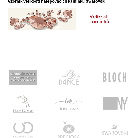
Vzorník velikostí nalepovacích kamínků Swarovski