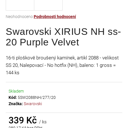
a
j
Průměrné
Neohodnoceno
Podrobnosti hodnocení
í
hodnocení
t
Swarovski XIRIUS NH ss-
produktu
je
?
20 Purple Velvet
0,0
z
5
16-ti ploškově broušený kamínek, artikl 2088 - velikost
hvězdiček.
SS 20, Nalepovací - No hotfix (NH), baleno: 1 gross =
HLEDAT
144 ks
Skladem
D
Kód:
5SW2088NH/277/20
o
Značka:
Swarovski
p
o
r
339 Kč
/ ks
u
280,17 Kč bez DPH