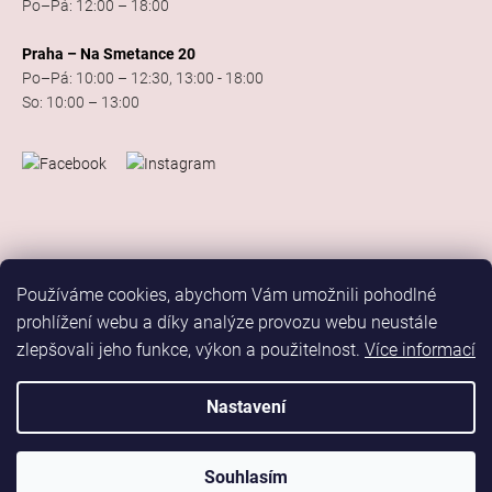
Po–Pá: 12:00 – 18:00
Praha – Na Smetance 20
Po–Pá: 10:00 – 12:30, 13:00 - 18:00
So: 10:00 – 13:00
Používáme cookies, abychom Vám umožnili pohodlné
prohlížení webu a díky analýze provozu webu neustále
zlepšovali jeho funkce, výkon a použitelnost.
Více informací
Vytvořil Shoptet
Copyright 2026
Elis Dance Sport
. Všechna práva vyhrazena.
Nastavení
Upravit nastavení cookies
Marketing
Souhlasím