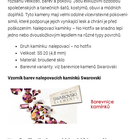
rozsahu velikostí, barev a pokovů. Jsou exkluzivní ozdobou
společenských a tanečních šatů, kostýmů, obuvi a módních
doplňků. Tyto kameny mají velmi odolné vícevrstevné pokovení-
simili, které podporuje jejich vynikající lesk a chrání je před
poškozením. Nalepovací kamínky – No Hotfix se snadno lepí
jedno nebo dvousložkovým lepidlem na různé typy povrchů.
Druh kamínku: nalepovací – no hotfix
Velikost: SS 20 (4,8 mm)
Materiál: broušené sklo
Barevné varianty: viz barevnice kamenů Swarovski
Vzorník barev nalepovacích kamínků Swarovski