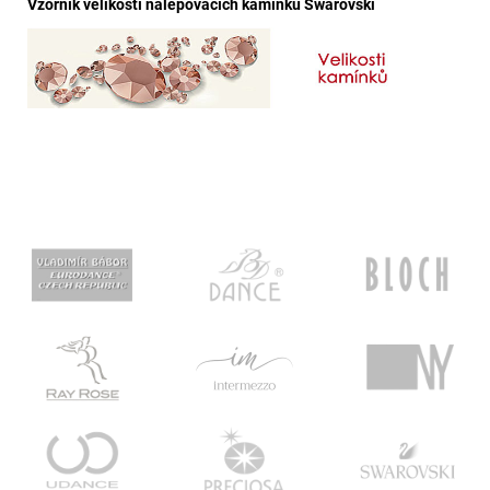
Vzorník velikostí nalepovacích kamínků Swarovski