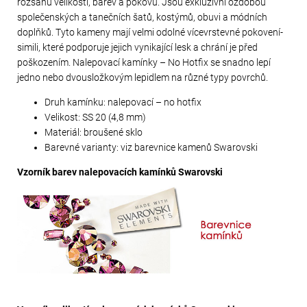
rozsahu velikostí, barev a pokovů. Jsou exkluzivní ozdobou
společenských a tanečních šatů, kostýmů, obuvi a módních
doplňků. Tyto kameny mají velmi odolné vícevrstevné pokovení-
simili, které podporuje jejich vynikající lesk a chrání je před
poškozením. Nalepovací kamínky – No Hotfix se snadno lepí
jedno nebo dvousložkovým lepidlem na různé typy povrchů.
Druh kamínku: nalepovací – no hotfix
Velikost: SS 20 (4,8 mm)
Materiál: broušené sklo
Barevné varianty: viz barevnice kamenů Swarovski
Vzorník barev nalepovacích kamínků Swarovski