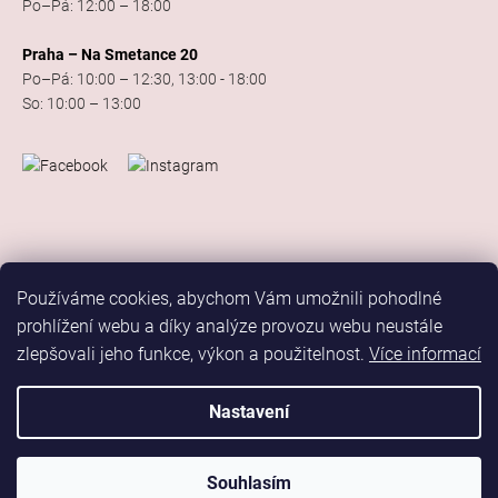
Po–Pá: 12:00 – 18:00
Praha – Na Smetance 20
Po–Pá: 10:00 – 12:30, 13:00 - 18:00
So: 10:00 – 13:00
Používáme cookies, abychom Vám umožnili pohodlné
prohlížení webu a díky analýze provozu webu neustále
zlepšovali jeho funkce, výkon a použitelnost.
Více informací
Vytvořil Shoptet
Copyright 2026
Elis Dance Sport
. Všechna práva vyhrazena.
Nastavení
Upravit nastavení cookies
Marketing
Souhlasím