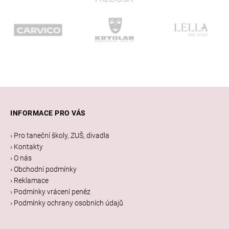
Z
á
INFORMACE PRO VÁS
p
a
› Pro taneční školy, ZUŠ, divadla
t
› Kontakty
í
› O nás
› Obchodní podmínky
› Reklamace
› Podmínky vrácení peněz
› Podmínky ochrany osobních údajů