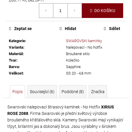
č
Měrná
u
DO KOŠÍKU
cena:
j
e
m
Zeptat se
Hlídat
Sdílet
e
Kategorie
:
SWAROVSKI kamínky
Varianta
:
Nalepovací - No hotfix
PRECIOSA
Materiál
:
Broušené sklo
VIVA12
Tvar
:
Kolečko
Barva
:
Sapphire
NH
Velikost
:
SS 20 - 4,8 mm
SS-
5
CRYSTAL
Popis
Související (6)
Podobné (8)
Značka
55
Kč
Swarovski nalepovací štrasový kamínek - No Hotfix
XIRIUS
ROSE 2088
. Firma Swarovski je přední světový výrobce
broušeného křišťálového skla. Kameny Swarovski mají vynikající
třpyt, brilantní jas a dokonalý brus. Jsou vyráběny v širokém