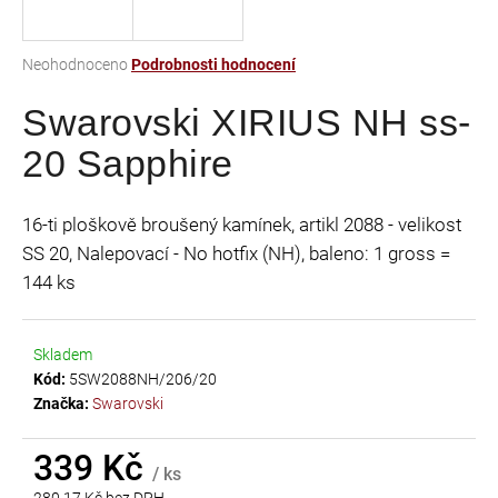
a
j
Průměrné
Neohodnoceno
Podrobnosti hodnocení
í
hodnocení
t
Swarovski XIRIUS NH ss-
produktu
je
?
20 Sapphire
0,0
z
5
16-ti ploškově broušený kamínek, artikl 2088 - velikost
hvězdiček.
SS 20, Nalepovací - No hotfix (NH), baleno: 1 gross =
HLEDAT
144 ks
Skladem
D
Kód:
5SW2088NH/206/20
o
Značka:
Swarovski
p
o
r
339 Kč
/ ks
u
280,17 Kč bez DPH