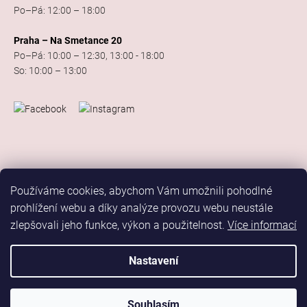
Po–Pá: 12:00 – 18:00
Praha – Na Smetance 20
Po–Pá: 10:00 – 12:30, 13:00 - 18:00
So: 10:00 – 13:00
Používáme cookies, abychom Vám umožnili pohodlné
prohlížení webu a díky analýze provozu webu neustále
zlepšovali jeho funkce, výkon a použitelnost.
Více informací
Vytvořil Shoptet
Copyright 2026
Elis Dance Sport
. Všechna práva vyhrazena.
Nastavení
Upravit nastavení cookies
Marketing
Souhlasím