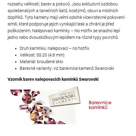
rozsahu velikostí, barev a pokovů. Jsou exkluzivní ozdobou
společenských a tanečních šatů, kostýmů, obuvi a módních
doplňků. Tyto kameny mají velmi odolné vícevrstevné pokovení-
simili, které podporuje jejich vynikající lesk a chrání je před
poškozením. Nalepovací kamínky – No Hotfix se snadno lepí
jedno nebo dvousložkovým lepidlem na různé typy povrchů.
Druh kamínku: nalepovací – no hotfix
Velikost: SS 20 (4,8 mm)
Materiál: broušené sklo
Barevné varianty: viz barevnice kamenů Swarovski
Vzorník barev nalepovacích kamínků Swarovski