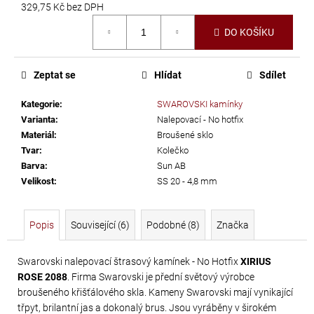
č
329,75 Kč bez DPH
u
Měrná
DO KOŠÍKU
j
cena:
e
m
Zeptat se
Hlídat
Sdílet
e
Kategorie
:
SWAROVSKI kamínky
Varianta
:
Nalepovací - No hotfix
LEPIDLO
Materiál
:
Broušené sklo
NA
Tvar
:
Kolečko
KAMÍNKY
Barva
:
Sun AB
A
Velikost
:
SS 20 - 4,8 mm
TEXTIL
GÜTERMANN
Popis
Související (6)
Podobné (8)
Značka
HT2
30
Swarovski nalepovací štrasový kamínek - No Hotfix
XIRIUS
G
ROSE 2088
. Firma Swarovski je přední světový výrobce
169
broušeného křišťálového skla. Kameny Swarovski mají vynikající
Kč
třpyt, brilantní jas a dokonalý brus. Jsou vyráběny v širokém