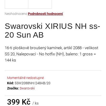
a
j
Průměrné
Neohodnoceno
Podrobnosti hodnocení
í
hodnocení
t
Swarovski XIRIUS NH ss-
produktu
je
?
20 Sun AB
0,0
z
5
16-ti ploškově broušený kamínek, artikl 2088 - velikost
hvězdiček.
SS 20, Nalepovací - No hotfix (NH), baleno: 1 gross =
HLEDAT
144 ks
D
Momentálně nedostupné
o
Kód:
5SW2088NH/248AB/20
p
Značka:
Swarovski
o
r
399 Kč
u
/ ks