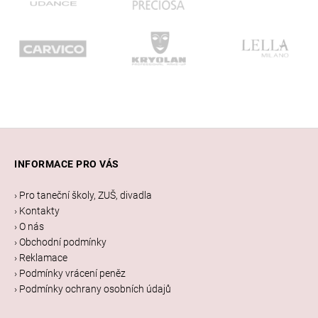
Z
á
INFORMACE PRO VÁS
p
a
› Pro taneční školy, ZUŠ, divadla
t
› Kontakty
í
› O nás
› Obchodní podmínky
› Reklamace
› Podmínky vrácení peněz
› Podmínky ochrany osobních údajů