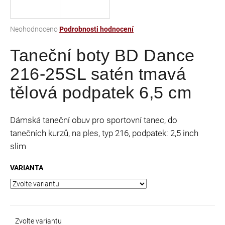
a
j
Průměrné
Neohodnoceno
Podrobnosti hodnocení
í
hodnocení
t
Taneční boty BD Dance
produktu
je
?
216-25SL satén tmavá
0,0
z
tělová podpatek 6,5 cm
5
hvězdiček.
HLEDAT
Dámská taneční obuv pro sportovní tanec, do
tanečních kurzů, na ples, typ 216, podpatek: 2,5 inch
slim
D
VARIANTA
o
p
o
r
u
Zvolte variantu