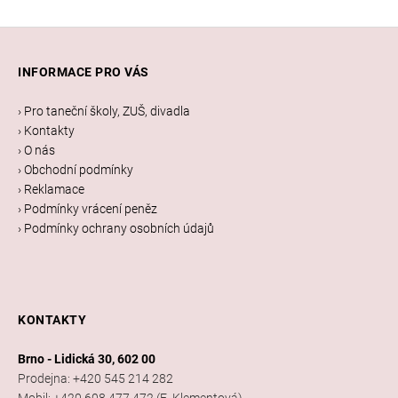
Z
á
INFORMACE PRO VÁS
p
a
› Pro taneční školy, ZUŠ, divadla
t
› Kontakty
í
› O nás
› Obchodní podmínky
› Reklamace
› Podmínky vrácení peněz
› Podmínky ochrany osobních údajů
KONTAKTY
Brno - Lidická 30, 602 00
Prodejna: +420 545 214 282
Mobil: +420 608 477 472 (E. Klementová)