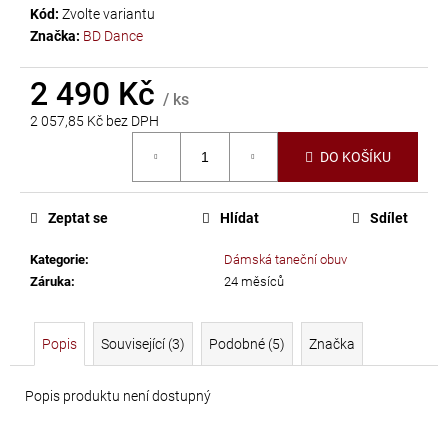
č
Kód:
Zvolte variantu
u
Značka:
BD Dance
j
e
2 490 Kč
m
/ ks
e
2 057,85 Kč bez DPH
Měrná
DO KOŠÍKU
cena:
LEPIDLO
NA
Zeptat se
Hlídat
Sdílet
KAMÍNKY
A
Kategorie
:
Dámská taneční obuv
TEXTIL
Záruka
:
24 měsíců
GÜTERMANN
HT2
Popis
Související (3)
Podobné (5)
Značka
30
G
Popis produktu není dostupný
169
Kč