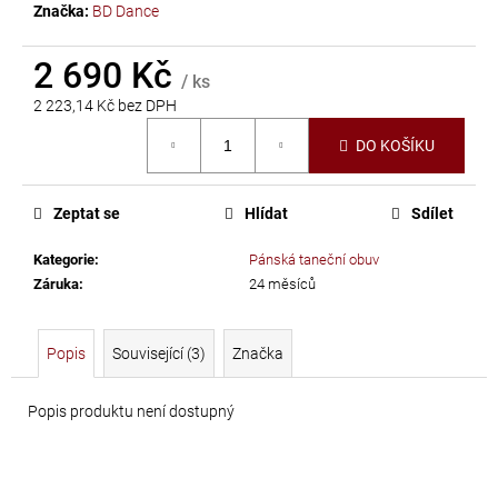
č
Značka:
BD Dance
u
j
2 690 Kč
e
/ ks
m
2 223,14 Kč bez DPH
e
Měrná
DO KOŠÍKU
cena:
LEPIDLO
Zeptat se
Hlídat
Sdílet
NA
KAMÍNKY
Kategorie
:
Pánská taneční obuv
A
Záruka
:
24 měsíců
TEXTIL
GÜTERMANN
Popis
Související (3)
Značka
HT2
30
Popis produktu není dostupný
G
169
Kč