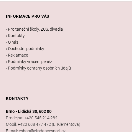
Z
á
INFORMACE PRO VÁS
p
a
› Pro taneční školy, ZUŠ, divadla
t
› Kontakty
í
› O nás
› Obchodní podmínky
› Reklamace
› Podmínky vrácení peněz
› Podmínky ochrany osobních údajů
KONTAKTY
Brno - Lidická 30, 602 00
Prodejna: +420 545 214 282
Mobil: +420 608 477 472 (E. Klementová)
E-mail: eshop@elisdancesport.cz