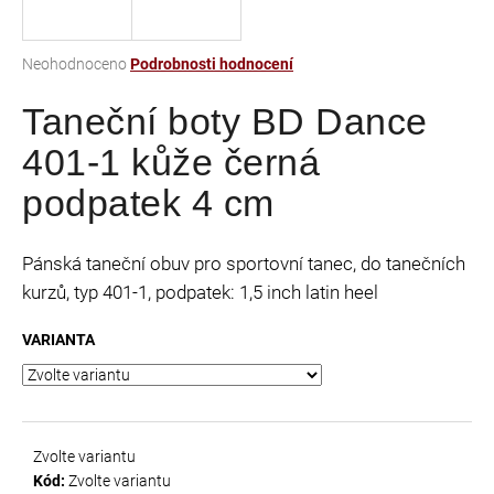
a
j
Průměrné
Neohodnoceno
Podrobnosti hodnocení
í
hodnocení
t
Taneční boty BD Dance
produktu
je
?
401-1 kůže černá
0,0
z
podpatek 4 cm
5
hvězdiček.
HLEDAT
Pánská taneční obuv pro sportovní tanec, do tanečních
kurzů, typ 401-1, podpatek: 1,5 inch latin heel
VARIANTA
D
o
p
o
r
Zvolte variantu
u
Kód:
Zvolte variantu