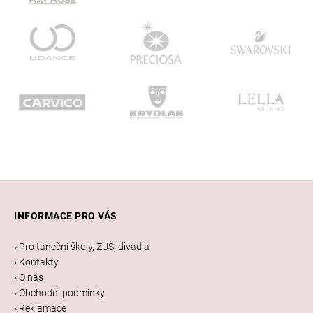
Z
á
INFORMACE PRO VÁS
p
a
› Pro taneční školy, ZUŠ, divadla
t
› Kontakty
í
› O nás
› Obchodní podmínky
› Reklamace