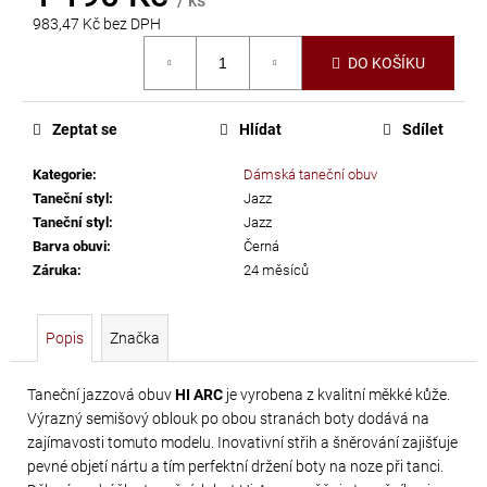
/ ks
č
983,47 Kč bez DPH
u
Měrná
j
DO KOŠÍKU
cena:
e
m
e
Zeptat se
Hlídat
Sdílet
Kategorie
:
Dámská taneční obuv
TŘÁSNĚ
Taneční styl
:
Jazz
NEELASTICKÉ
Taneční styl
:
Jazz
Barva obuvi
:
Černá
BARBADOS
Záruka
:
24 měsíců
DÉLKA
30
CM
Popis
Značka
620
Kč
Taneční jazzová obuv
HI ARC
je vyrobena z kvalitní měkké kůže.
Výrazný semišový oblouk po obou stranách boty dodává na
zajímavosti tomuto modelu. Inovativní střih a šněrování zajišťuje
pevné objetí nártu a tím perfektní držení boty na noze při tanci.