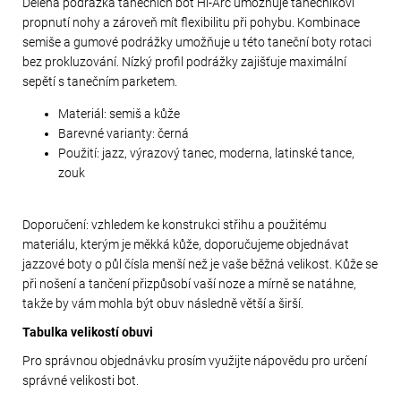
Dělená podrážka tanečních bot Hi-Arc umožňuje tanečníkovi
propnutí nohy a zároveň mít flexibilitu při pohybu. Kombinace
semiše a gumové podrážky umožňuje u této taneční boty rotaci
bez prokluzování. Nízký profil podrážky zajišťuje maximální
sepětí s tanečním parketem.
Materiál: semiš a kůže
Barevné varianty: černá
Použití: jazz, výrazový tanec, moderna, latinské tance,
zouk
Doporučení: vzhledem ke konstrukci střihu a použitému
materiálu, kterým je měkká kůže, doporučujeme objednávat
jazzové boty o půl čísla menší než je vaše běžná velikost. Kůže se
při nošení a tančení přizpůsobí vaší noze a mírně se natáhne,
takže by vám mohla být obuv následně větší a širší.
Tabulka velikostí obuvi
Pro správnou objednávku prosím využijte nápovědu pro určení
správné velikosti bot.