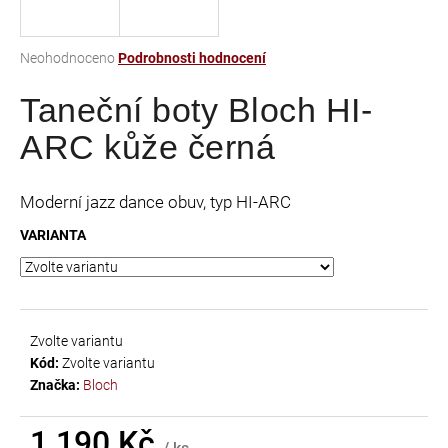
a
j
Průměrné
Neohodnoceno
Podrobnosti hodnocení
í
hodnocení
t
Taneční boty Bloch HI-
produktu
je
?
ARC kůže černá
0,0
z
5
Moderní jazz dance obuv, typ HI-ARC
hvězdiček.
VARIANTA
HLEDAT
D
Zvolte variantu
o
Kód:
Zvolte variantu
p
Značka:
Bloch
o
r
u
1 190 Kč