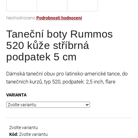
a
j
Průměrné
Neohodnoceno
Podrobnosti hodnocení
í
hodnocení
t
Taneční boty Rummos
produktu
je
?
520 kůže stříbrná
0,0
z
podpatek 5 cm
5
hvězdiček.
HLEDAT
Dámská taneční obuv pro latinsko-americké tance, do
tanečních kurzů, typ 520, podpatek: 2,5 inch, flare
VARIANTA
D
o
p
o
r
Zvolte variantu
u
Kód:
Zvolte variantu