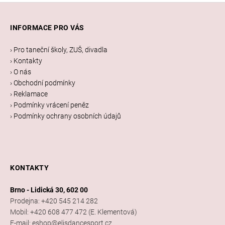
Z
á
INFORMACE PRO VÁS
p
a
› Pro taneční školy, ZUŠ, divadla
t
› Kontakty
í
› O nás
› Obchodní podmínky
› Reklamace
› Podmínky vrácení peněz
› Podmínky ochrany osobních údajů
KONTAKTY
Brno - Lidická 30, 602 00
Prodejna: +420 545 214 282
Mobil: +420 608 477 472 (E. Klementová)
E-mail: eshop@elisdancesport.cz