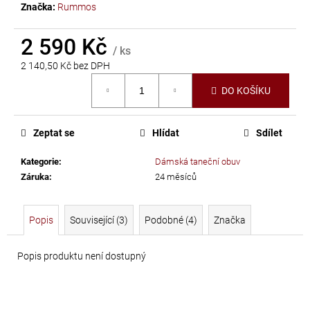
č
Značka:
Rummos
u
j
2 590 Kč
e
/ ks
m
2 140,50 Kč bez DPH
e
Měrná
DO KOŠÍKU
cena:
TŘÁSNĚ
Zeptat se
Hlídat
Sdílet
NEELASTICKÉ
BARBADOS
Kategorie
:
Dámská taneční obuv
DÉLKA
Záruka
:
24 měsíců
30
CM
Popis
Související (3)
Podobné (4)
Značka
620
Kč
Popis produktu není dostupný