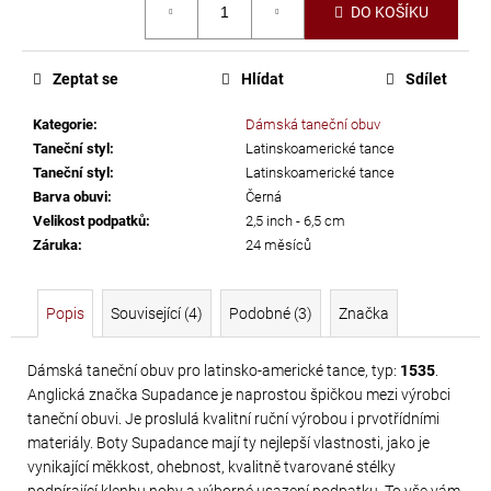
č
DO KOŠÍKU
cena:
u
j
e
Zeptat se
Hlídat
Sdílet
m
e
Kategorie
:
Dámská taneční obuv
Taneční styl
:
Latinskoamerické tance
Taneční styl
:
Latinskoamerické tance
PRECIOSA
Barva obuvi
:
Černá
Velikost podpatků
:
2,5 inch - 6,5 cm
VIVA12
Záruka
:
24 měsíců
NH
SS-
5
Popis
Související (4)
Podobné (3)
Značka
CRYSTAL
55
Dámská taneční obuv pro latinsko-americké tance, typ:
1535
.
Anglická značka Supadance je naprostou špičkou mezi výrobci
Kč
taneční obuvi. Je proslulá kvalitní ruční výrobou i prvotřídními
materiály. Boty Supadance mají ty nejlepší vlastnosti, jako je
vynikající měkkost, ohebnost, kvalitně tvarované stélky
podpírající klenbu nohy a výborné usazení podpatku. To vše vám