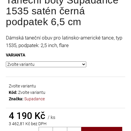
je
a
1535 satén černá
0,0
j
z
podpatek 6,5 cm
í
5
t
hvězdiček.
?
Dámská taneční obuv pro latinsko-americké tance, typ
1535, podpatek: 2,5 inch, flare
VARIANTA
HLEDAT
Zvolte variantu
Kód:
Zvolte variantu
D
Značka:
Supadance
o
p
4 190 Kč
o
/ ks
r
3 462,81 Kč bez DPH
u
Měrná