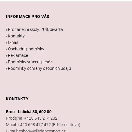
Z
á
INFORMACE PRO VÁS
p
a
› Pro taneční školy, ZUŠ, divadla
t
› Kontakty
í
› O nás
› Obchodní podmínky
› Reklamace
› Podmínky vrácení peněz
› Podmínky ochrany osobních údajů
KONTAKTY
Brno - Lidická 30, 602 00
Prodejna: +420 545 214 282
Mobil: +420 608 477 472 (E. Klementová)
E-mail: eshop@elisdancesport.cz