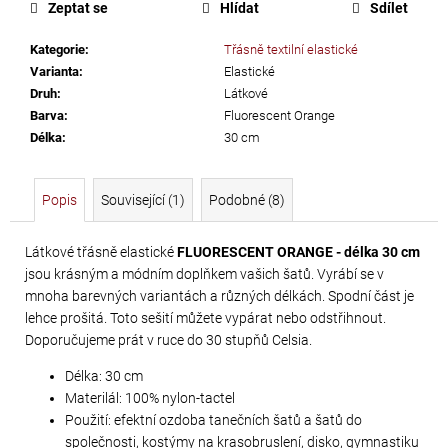
č
Zeptat se
Hlídat
Sdílet
u
j
Kategorie
:
Třásně textilní elastické
e
Varianta
:
Elastické
m
Druh
:
Látkové
e
Barva
:
Fluorescent Orange
Délka
:
30 cm
SWAROVSKI
Popis
Související (1)
Podobné (8)
XIRIUS
NH
Látkové třásně elastické
FLUORESCENT ORANGE - délka 30 cm
SS-
jsou krásným a módním doplňkem vašich šatů. Vyrábí se v
16
mnoha barevných variantách a různých délkách. Spodní část je
CRYSTAL
lehce prošitá. Toto sešití můžete vypárat nebo odstřihnout.
AB
Doporučujeme prát v ruce do 30 stupňů Celsia.
299
Délka: 30 cm
Kč
Materilál: 100% nylon-tactel
Použití: efektní ozdoba tanečních šatů a šatů do
společnosti, kostýmy na krasobruslení, disko, gymnastiku