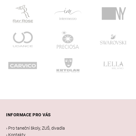
Z
á
INFORMACE PRO VÁS
p
a
› Pro taneční školy, ZUŠ, divadla
t
› Kontakty