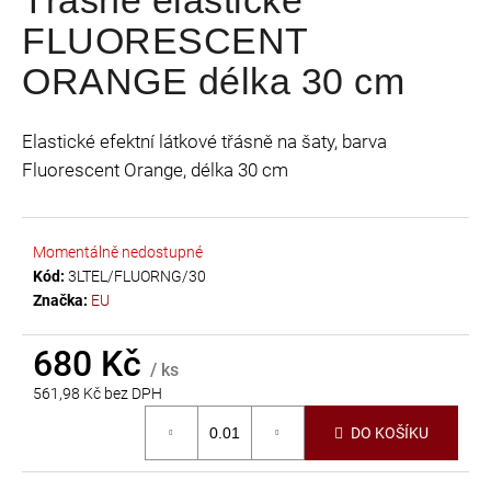
je
a
FLUORESCENT
0,0
j
z
ORANGE délka 30 cm
í
5
t
hvězdiček.
?
Elastické efektní látkové třásně na šaty, barva
Fluorescent Orange, délka 30 cm
Momentálně nedostupné
HLEDAT
Kód:
3LTEL/FLUORNG/30
Značka:
EU
D
680 Kč
/ ks
o
561,98 Kč bez DPH
p
Měrná
o
DO KOŠÍKU
cena:
r
u