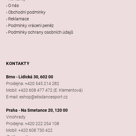
í
› O nás
› Obchodní podmínky
› Reklamace
› Podmínky vrácení peněz
› Podmínky ochrany osobních údajů
KONTAKTY
Brno - Lidická 30, 602 00
Prodejna: +420 545 214 282
Mobil: +420 608 477 472 (E. Klementová)
E-mail: eshop@elisdancesport.cz
Praha - Na Smetance 20, 120 00
Vinohrady
Prodejna: +420 222 254 108
Mobil: +420 608 730 422