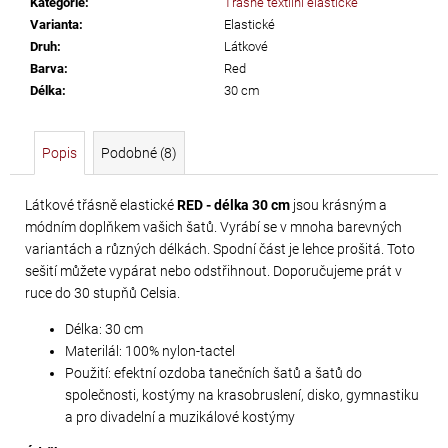
Kategorie
:
Třásně textilní elastické
č
Varianta
:
Elastické
u
Druh
:
Látkové
j
Barva
:
Red
e
Délka
:
30 cm
m
e
Popis
Podobné (8)
PRECIOSA
VIVA12
Látkové třásně elastické
RED - délka 30 cm
jsou krásným a
módním doplňkem vašich šatů. Vyrábí se v mnoha barevných
NH
variantách a různých délkách. Spodní část je lehce prošitá. Toto
SS-
sešití můžete vypárat nebo odstřihnout. Doporučujeme prát v
5
ruce do 30 stupňů Celsia.
CRYSTAL
Délka: 30 cm
55
Materilál: 100% nylon-tactel
Kč
Použití: efektní ozdoba tanečních šatů a šatů do
společnosti, kostýmy na krasobruslení, disko, gymnastiku
a pro divadelní a muzikálové kostýmy