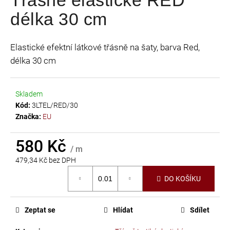
je
a
délka 30 cm
0,0
j
z
í
5
Elastické efektní látkové třásně na šaty, barva Red,
t
hvězdiček.
délka 30 cm
?
Skladem
Kód:
3LTEL/RED/30
Značka:
EU
HLEDAT
580 Kč
/ m
479,34 Kč bez DPH
D
Měrná
o
DO KOŠÍKU
cena:
p
o
r
Zeptat se
Hlídat
Sdílet
u