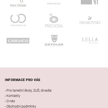
Z
á
INFORMACE PRO VÁS
p
a
› Pro taneční školy, ZUŠ, divadla
t
› Kontakty
í
› O nás
› Obchodní podmínky