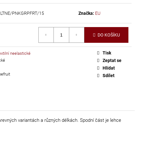
3LTNE/PNKGRPFRT/15
Značka:
EU
DO KOŠÍKU
Tisk
xtilní neelastické
cké
Zeptat se
Hlídat
efruit
Sdílet
evných variantách a různých délkách. Spodní část je lehce