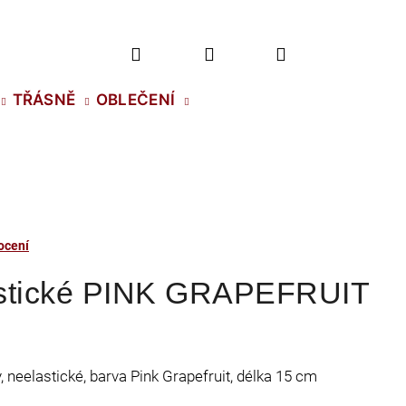
Hledat
Přihlášení
Nákupní
TŘÁSNĚ
OBLEČENÍ
košík
ocení
astické PINK GRAPEFRUIT
y, neelastické, barva Pink Grapefruit, délka 15 cm
2 NH SS-5 CRYSTAL