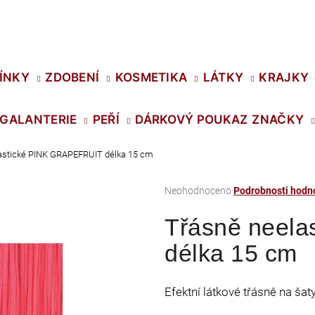
Co potřebujete najít?
ÍNKY
ZDOBENÍ
KOSMETIKA
LÁTKY
KRAJKY
GALANTERIE
PEŘÍ
DÁRKOVÝ POUKAZ
ZNAČKY
HLEDAT
astické PINK GRAPEFRUIT délka 15 cm
Průměrné
Neohodnoceno
Podrobnosti hodn
Doporučujeme
hodnocení
Třásně neel
produktu
je
délka 15 cm
0,0
z
5
Efektní látkové třásně na šat
hvězdiček.
SWAROVSKI XIRIUS NH SS-16 CRYSTAL
PRECIOSA VIVA1