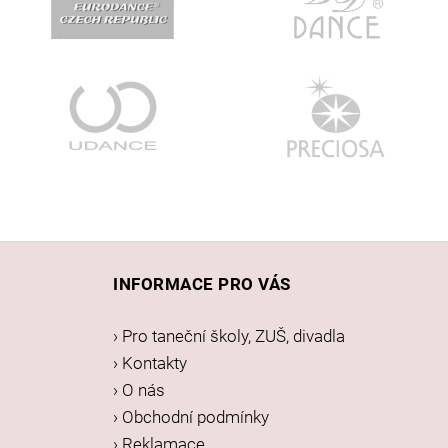
Z
á
INFORMACE PRO VÁS
p
a
› Pro taneční školy, ZUŠ, divadla
t
› Kontakty
í
› O nás
› Obchodní podmínky
› Reklamace