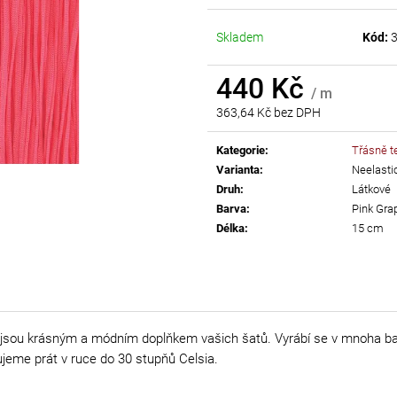
AB
55 Kč
Skladem
Kód:
299 Kč
440 Kč
/ m
363,64 Kč bez DPH
Měrná
cena:
Kategorie
:
Třásně te
Varianta
:
Neelasti
Druh
:
Látkové
Barva
:
Pink Grap
Délka
:
15 cm
jsou krásným a módním doplňkem vašich šatů. Vyrábí se v mnoha bar
ujeme prát v ruce do 30 stupňů Celsia.