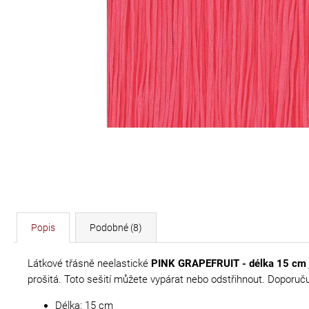
DÉLKA 30 CM
620 Kč
Popis
Podobné (8)
Látkové třásně neelastické
PINK GRAPEFRUIT - délka 15 cm
prošitá. Toto sešití můžete vypárat nebo odstřihnout. Doporuč
Délka: 15 cm