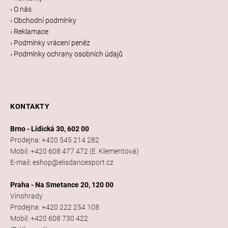
í
› O nás
› Obchodní podmínky
› Reklamace
› Podmínky vrácení peněz
› Podmínky ochrany osobních údajů
KONTAKTY
Brno - Lidická 30, 602 00
Prodejna: +420 545 214 282
Mobil: +420 608 477 472 (E. Klementová)
E-mail: eshop@elisdancesport.cz
Praha - Na Smetance 20, 120 00
Vinohrady
Prodejna: +420 222 254 108
Mobil: +420 608 730 422