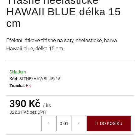
je
a
HAWAII BLUE délka 15
0,0
j
z
cm
í
5
t
hvězdiček.
?
Efektní látkové třásně na šaty, neelastické, barva
Hawaii blue, délka 15 cm
Skladem
HLEDAT
Kód:
3LTNE/HAWBLUE/15
Značka:
EU
D
390 Kč
/ ks
o
322,31 Kč bez DPH
p
Měrná
o
DO KOŠÍKU
cena:
r
u