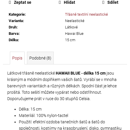
č
Zeptat se
Hlídat
Sdílet
u
j
Kategorie
:
Třásně textilní neelastické
e
Varianta
:
Neelastické
m
Druh
:
Látkové
e
Barva
:
Hawai Blue
Délka
:
15 cm
TŘÁSNĚ
Popis
Podobné (8)
NEELASTICKÉ
BARBADOS
Látkové třásně neelastické
HAWAII BLUE - délka 15 cm
jsou
DÉLKA
krásným a módním doplňkem vašich šatů. Vyrábí se v mnoha
30
barevných variantách a různých délkách. Spodní část je lehce
CM
prošitá. Toto sešití můžete vypárat nebo odstřihnout.
620
Doporučujeme prát v ruce do 30 stupňů Celsia.
Kč
Délka: 15 cm
Materilál: 100% nylon-tactel
Použití: efektní ozdoba tanečních šatů a šatů do
společnosti, kostýmy na krasobruslení, disko, gymnastiku