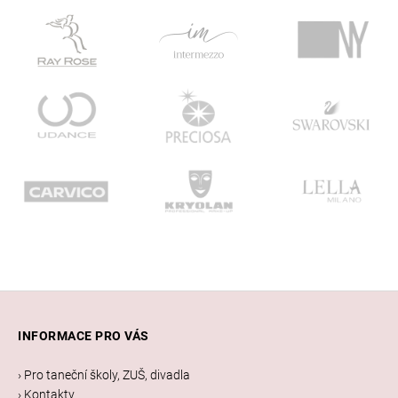
Z
á
INFORMACE PRO VÁS
p
a
› Pro taneční školy, ZUŠ, divadla
t
› Kontakty