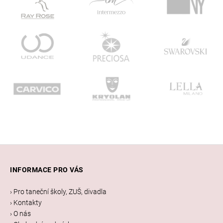
Z
á
INFORMACE PRO VÁS
p
a
› Pro taneční školy, ZUŠ, divadla
t
› Kontakty
í
› O nás