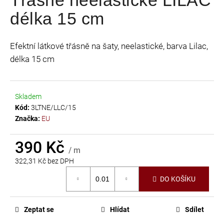
je
a
délka 15 cm
0,0
j
z
í
5
Efektní látkové třásně na šaty, neelastické, barva Lilac,
t
hvězdiček.
délka 15 cm
?
Skladem
Kód:
3LTNE/LLC/15
HLEDAT
Značka:
EU
390 Kč
/ m
D
322,31 Kč bez DPH
o
Měrná
DO KOŠÍKU
p
cena:
o
r
Zeptat se
Hlídat
Sdílet
u