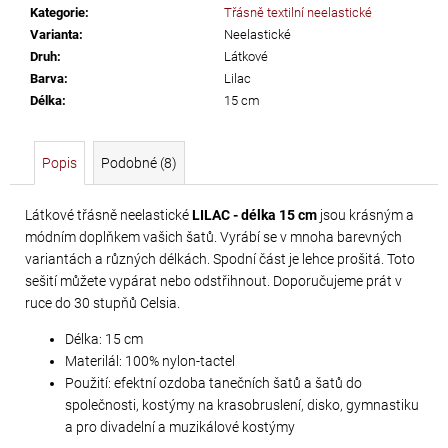
č
Kategorie
:
Třásně textilní neelastické
u
Varianta
:
Neelastické
j
Druh
:
Látkové
e
Barva
:
Lilac
m
Délka
:
15 cm
e
Popis
Podobné (8)
TŘÁSNĚ
NEELASTICKÉ
Látkové třásně neelastické
LILAC - délka 15 cm
jsou krásným a
BARBADOS
módním doplňkem vašich šatů. Vyrábí se v mnoha barevných
DÉLKA
variantách a různých délkách. Spodní část je lehce prošitá. Toto
30
sešití můžete vypárat nebo odstřihnout. Doporučujeme prát v
CM
ruce do 30 stupňů Celsia.
620
Délka: 15 cm
Materilál: 100% nylon-tactel
Kč
Použití: efektní ozdoba tanečních šatů a šatů do
společnosti, kostýmy na krasobruslení, disko, gymnastiku
a pro divadelní a muzikálové kostýmy