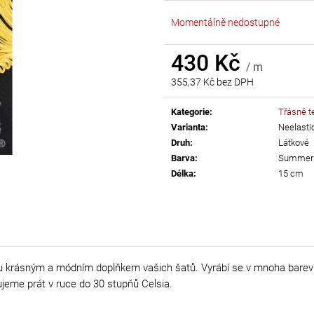
AB
55 Kč
Momentálně nedostupné
299 Kč
430 Kč
/ m
355,37 Kč bez DPH
Měrná
cena:
Kategorie
:
Třásně te
Varianta
:
Neelasti
Druh
:
Látkové
Barva
:
Summer 
Délka
:
15 cm
u krásným a módním doplňkem vašich šatů. Vyrábí se v mnoha barevn
ujeme prát v ruce do 30 stupňů Celsia.