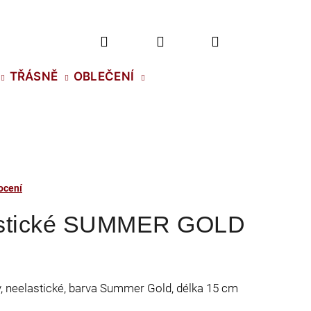
Hledat
Přihlášení
Nákupní
TŘÁSNĚ
OBLEČENÍ
košík
ocení
astické SUMMER GOLD
ty, neelastické, barva Summer Gold, délka 15 cm
2 NH SS-5 CRYSTAL