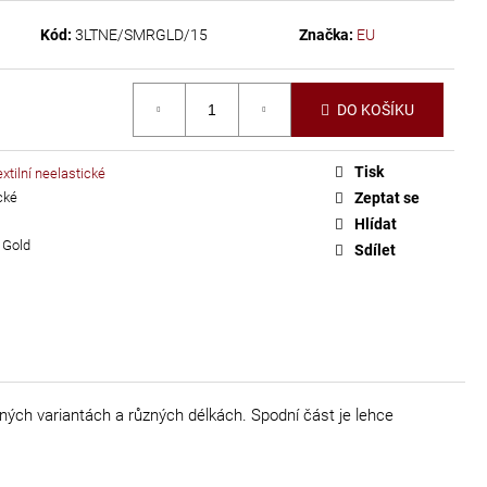
Kód:
3LTNE/SMRGLD/15
Značka:
EU
DO KOŠÍKU
Tisk
xtilní neelastické
cké
Zeptat se
Hlídat
Gold
Sdílet
ých variantách a různých délkách. Spodní část je lehce