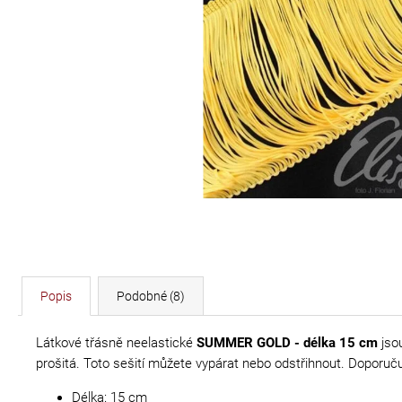
DÉLKA 30 CM
620 Kč
Popis
Podobné (8)
Látkové třásně neelastické
SUMMER GOLD - délka 15 cm
jso
prošitá. Toto sešití můžete vypárat nebo odstřihnout. Doporuč
Délka: 15 cm