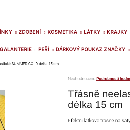
Co potřebujete najít?
ÍNKY
ZDOBENÍ
KOSMETIKA
LÁTKY
KRAJKY
GALANTERIE
PEŘÍ
DÁRKOVÝ POUKAZ
ZNAČKY
HLEDAT
lastické SUMMER GOLD délka 15 cm
Průměrné
Neohodnoceno
Podrobnosti hodn
Doporučujeme
hodnocení
Třásně neel
produktu
je
délka 15 cm
0,0
z
5
Efektní látkové třásně na ša
hvězdiček.
SWAROVSKI XIRIUS NH SS-16 CRYSTAL
PRECIOSA VIVA1