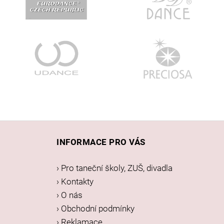
Z
á
INFORMACE PRO VÁS
p
a
› Pro taneční školy, ZUŠ, divadla
t
› Kontakty
í
› O nás
› Obchodní podmínky
› Reklamace