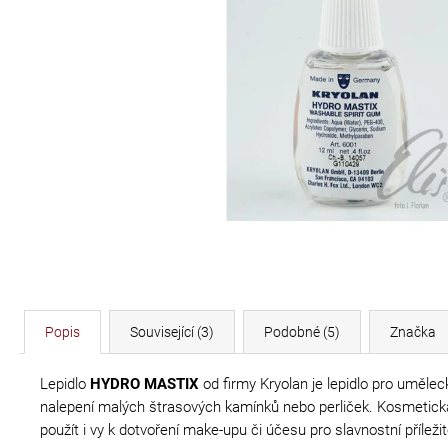
DÉLKA 30 CM
620 Kč
Popis
Související (3)
Podobné (5)
Značka
Lepidlo
HYDRO MASTIX
od firmy Kryolan je lepidlo pro umělec
nalepení malých štrasových kamínků nebo perliček. Kosmetická l
použít i vy k dotvoření make-upu či účesu pro slavnostní přílež