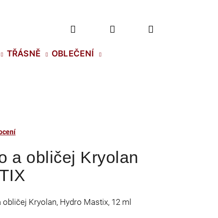
Hledat
Přihlášení
Nákupní
TŘÁSNĚ
OBLEČENÍ
košík
ocení
o a obličej Kryolan
TIX
 obličej Kryolan, Hydro Mastix, 12 ml
2 NH SS-5 CRYSTAL