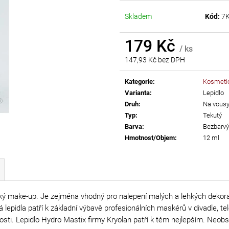
AB
55 Kč
Skladem
Kód:
7
299 Kč
179 Kč
/ ks
147,93 Kč bez DPH
Měrná
cena:
Kategorie
:
Kosmeti
Varianta
:
Lepidlo
Druh
:
Na vousy
Typ
:
Tekutý
Barva
:
Bezbarvý
Hmotnost/Objem
:
12 ml
ký make-up. Je zejména vhodný pro nalepení malých a lehkých dekorací
epidla patří k základní výbavě profesionálních maskérů v divadle, tel
itosti. Lepidlo Hydro Mastix firmy Kryolan patří k těm nejlepším. Neob