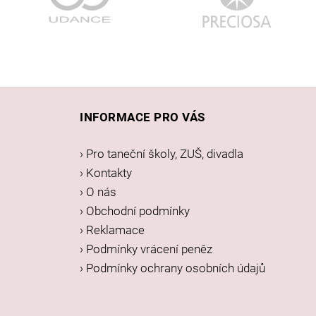
Z
á
INFORMACE PRO VÁS
p
a
› Pro taneční školy, ZUŠ, divadla
t
› Kontakty
í
› O nás
› Obchodní podmínky
› Reklamace
› Podmínky vrácení peněz
› Podmínky ochrany osobních údajů