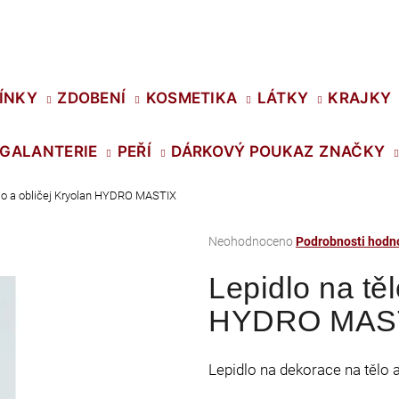
Co potřebujete najít?
ÍNKY
ZDOBENÍ
KOSMETIKA
LÁTKY
KRAJKY
GALANTERIE
PEŘÍ
DÁRKOVÝ POUKAZ
ZNAČKY
HLEDAT
ělo a obličej Kryolan HYDRO MASTIX
Průměrné
Neohodnoceno
Podrobnosti hodn
Doporučujeme
hodnocení
Lepidlo na těl
produktu
je
HYDRO MAS
0,0
z
5
Lepidlo na dekorace na tělo a
hvězdiček.
SWAROVSKI XIRIUS NH SS-16 CRYSTAL
PRECIOSA VIVA1