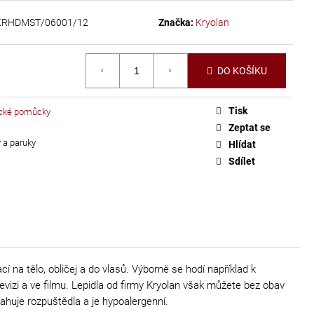
KRHDMST/06001/12
Značka:
Kryolan
DO KOŠÍKU
Tisk
cké pomůcky
Zeptat se
 a paruky
Hlídat
Sdílet
 na tělo, obličej a do vlasů. Výborně se hodí například k
evizi a ve filmu. Lepidla od firmy Kryolan však můžete bez obav
sahuje rozpuštědla a je hypoalergenní.