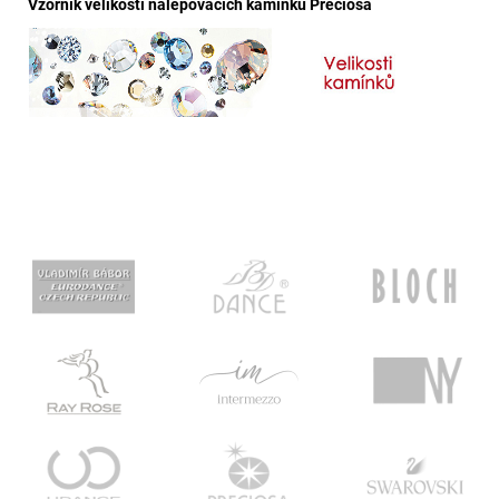
Vzorník velikostí nalepovacích kamínků Preciosa