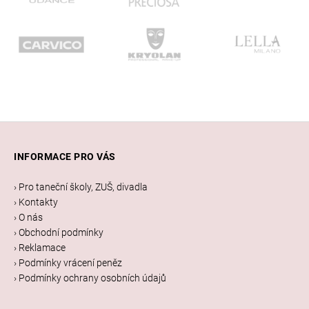
Z
á
INFORMACE PRO VÁS
p
a
› Pro taneční školy, ZUŠ, divadla
t
› Kontakty
í
› O nás
› Obchodní podmínky
› Reklamace
› Podmínky vrácení peněz
› Podmínky ochrany osobních údajů