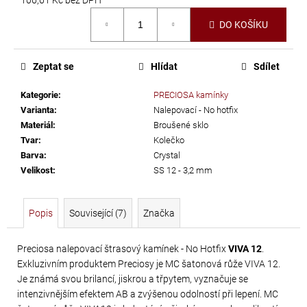
č
Měrná
u
DO KOŠÍKU
cena:
j
e
m
Zeptat se
Hlídat
Sdílet
e
Kategorie
:
PRECIOSA kamínky
Varianta
:
Nalepovací - No hotfix
PRECIOSA
Materiál
:
Broušené sklo
VIVA12
Tvar
:
Kolečko
Barva
:
Crystal
NH
Velikost
:
SS 12 - 3,2 mm
SS-
5
CRYSTAL
Popis
Související (7)
Značka
55
Kč
Preciosa nalepovací štrasový kamínek - No Hotfix
VIVA 12
.
Exkluzivním produktem Preciosy je MC šatonová růže VIVA 12.
Je známá svou brilancí, jiskrou a třpytem, vyznačuje se
intenzivnějším efektem AB a zvýšenou odolností při lepení. MC