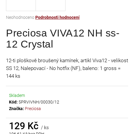
a
j
Průměrné
Neohodnoceno
Podrobnosti hodnocení
í
hodnocení
t
Preciosa VIVA12 NH ss-
produktu
je
?
12 Crystal
0,0
z
5
12-ti ploškově broušený kamínek, artikl Viva12 - velikost
hvězdiček.
SS 12, Nalepovací - No hotfix (NF), baleno: 1 gross =
HLEDAT
144 ks
Skladem
D
Kód:
5PRVIVNH/00030/12
o
Značka:
Preciosa
p
o
r
129 Kč
/ ks
u
106,61 Kč bez DPH