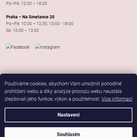
Po–Pá: 12:00 – 18:00
Praha – Na Smetance 20
Po–Pá: 10:00 – 12:30, 13:00 - 18:00
So: 10:00 – 13:00
Používáme cookies, abychom Vám umožnili pohodlné
prohlížení webu a díky analýze provozu webu neustále
zlepšovali jeho funkce, výkon a použitelnost.
Více informací
Vytvořil Shoptet
Copyright 2026
Elis Dance Sport
. Všechna práva vyhrazena.
Nastavení
Upravit nastavení cookies
Marketing
Souhlasím