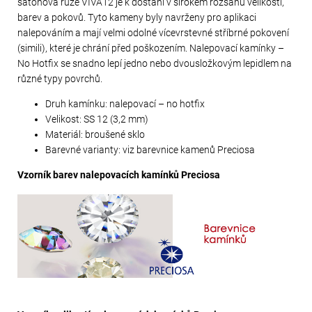
šatonová růže VIVA12 je k dostání v širokém rozsahu velikostí,
barev a pokovů. Tyto kameny byly navrženy pro aplikaci
nalepováním a mají velmi odolné vícevrstevné stříbrné pokovení
(simili), které je chrání před poškozením. Nalepovací kamínky –
No Hotfix se snadno lepí jedno nebo dvousložkovým lepidlem na
různé typy povrchů.
Druh kamínku: nalepovací – no hotfix
Velikost: SS 12 (3,2 mm)
Materiál: broušené sklo
Barevné varianty: viz barevnice kamenů Preciosa
Vzorník barev nalepovacích kamínků Preciosa